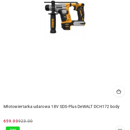
Młotowiertarka udarowa 18V SDS-Plus DeWALT DCH172 body
659.00
923.00
Cena
Cena