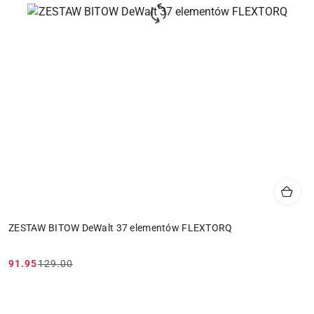
ZESTAW BITOW DeWalt 37 elementów FLEXTORQ
91.95
129.00
Cena
Cena
promocyjna:
przed
promocją: