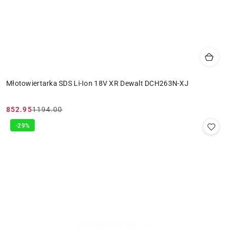
Młotowiertarka SDS Li-Ion 18V XR Dewalt DCH263N-XJ
852.95
1194.00
Cena
Cena
promocyjna:
przed
-29%
promocją: