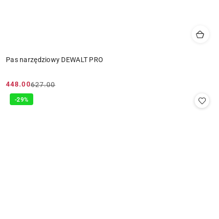
Pas narzędziowy DEWALT PRO
448.00
627.00
Cena
Cena
promocyjna:
przed
-29%
promocją: