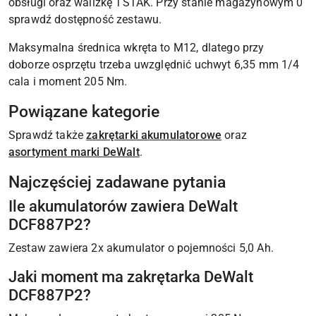
obsługi oraz walizkę TSTAK. Przy stanie magazynowym 0
sprawdź dostępność zestawu.
Maksymalna średnica wkręta to M12, dlatego przy
doborze osprzętu trzeba uwzględnić uchwyt 6,35 mm 1/4
cala i moment 205 Nm.
Powiązane kategorie
Sprawdź także
zakrętarki akumulatorowe
oraz
asortyment marki DeWalt
.
Najczęściej zadawane pytania
Ile akumulatorów zawiera DeWalt
DCF887P2?
Zestaw zawiera 2x akumulator o pojemności 5,0 Ah.
Jaki moment ma zakrętarka DeWalt
DCF887P2?