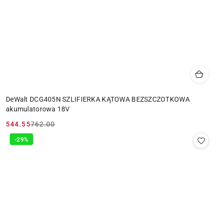
DeWalt DCG405N SZLIFIERKA KĄTOWA BEZSZCZOTKOWA
akumulatorowa 18V
544.55
762.00
Cena
Cena
promocyjna:
przed
-29%
promocją: