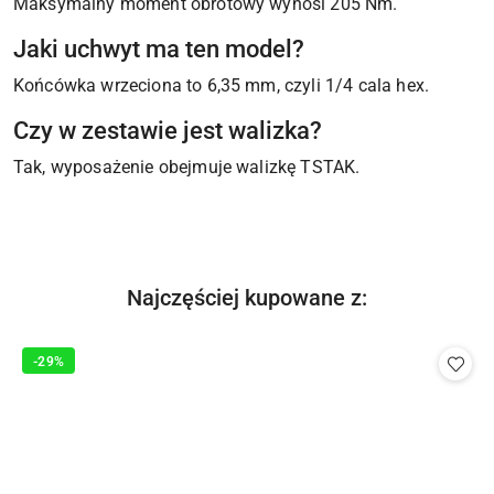
Maksymalny moment obrotowy wynosi 205 Nm.
Jaki uchwyt ma ten model?
Końcówka wrzeciona to 6,35 mm, czyli 1/4 cala hex.
Czy w zestawie jest walizka?
Tak, wyposażenie obejmuje walizkę TSTAK.
Produkty
Najczęściej kupowane z:
Pomiń karuzelę produktów
o
statusie:
-29%