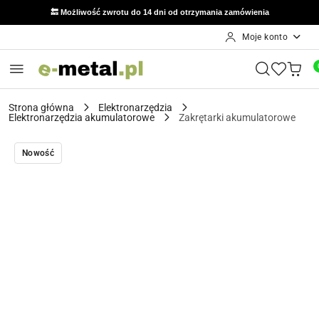
🔙 Możliwość zwrotu do 14 dni od otrzymania zamówienia
Moje konto
Przejdź do treści głównej
Przejdź do wyszukiwarki
Przejdź do moje konto
Przejdź do menu głównego
Przejdź do opisu produktu
Przejdź do stopki
Strona główna
Elektronarzędzia
Elektronarzędzia akumulatorowe
Zakrętarki akumulatorowe
Nowość