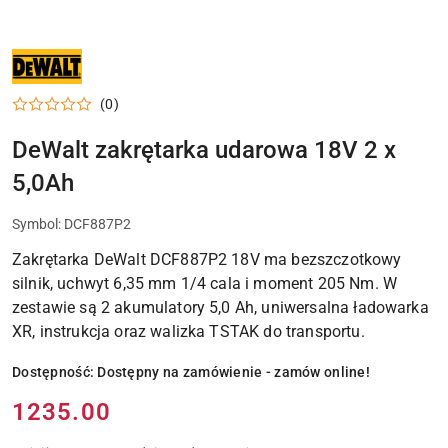
NARZĘDZIA
I
ELEKTRONARZĘDZIA
DEWALT
(0)
DO
WARSZTATU,
DOMU
DeWalt zakrętarka udarowa 18V 2 x
I
PRAC
5,0Ah
MONTAŻOWYCH
Symbol:
DCF887P2
Zakrętarka DeWalt DCF887P2 18V ma bezszczotkowy
silnik, uchwyt 6,35 mm 1/4 cala i moment 205 Nm. W
zestawie są 2 akumulatory 5,0 Ah, uniwersalna ładowarka
XR, instrukcja oraz walizka TSTAK do transportu.
Dostępność:
Dostępny na zamówienie - zamów online!
Cena:
1235.00