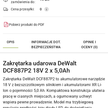
Wyślij
dostawa
zamówienia do:
Cena przesyłki:
0
Pobierz produkt do PDF
OPIS
INFORMACJE DOT.
OPINIE I
BEZPIECZEŃSTWA
OCENY (0)
Zakrętarka udarowa DeWalt
DCF887P2 18V 2 x 5,0Ah
Zakrętarka DeWalt DCF887P2 to akumulatorowe narzędzie
18 V z bezszczotkowym silnikiem i akumulatorami XR Li-
Ion o pojemności 5,0 Ah. Kompaktowa konstrukcja ułatwia
pracę w ciasnych miejscach, a ogumowany uchwyt
wspiera pewne prowadzenie. Model ma trzybiegową
regulację prędkości, trzy diody LED do doświetlania