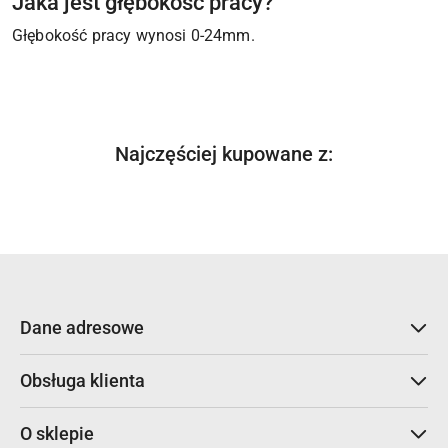
Jaka jest głębokość pracy?
Głębokość pracy wynosi 0-24mm.
Produkty
Najczęściej kupowane z:
Pomiń karuzelę produktów
o
statusie:
Dane adresowe
Obsługa klienta
O sklepie