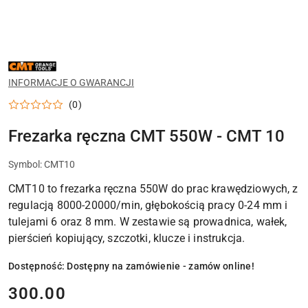
NAZWA
PRODUCENTA:
CMT
INFORMACJE O GWARANCJI
(0)
Frezarka ręczna CMT 550W - CMT 10
Symbol:
CMT10
CMT10 to frezarka ręczna 550W do prac krawędziowych, z
regulacją 8000-20000/min, głębokością pracy 0-24 mm i
tulejami 6 oraz 8 mm. W zestawie są prowadnica, wałek,
pierścień kopiujący, szczotki, klucze i instrukcja.
Dostępność:
Dostępny na zamówienie - zamów online!
cena:
300.00