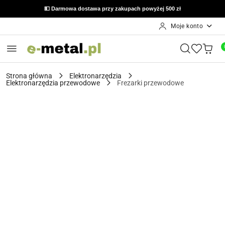
🔙 Możliwość zwrotu do 14 dni od otrzymania zamówienia
💵 Darmowa dostawa przy zakupach powyżej 500 zł
Moje konto
Przejdź do treści głównej
Przejdź do wyszukiwarki
Przejdź do moje konto
Przejdź do menu głównego
Przejdź do opisu produktu
Przejdź do stopki
Strona główna
Elektronarzędzia
Elektronarzędzia przewodowe
Frezarki przewodowe