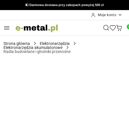
🔙 Możliwość zwrotu do 14 dni od otrzymania zamówienia
💵 Darmowa dostawa przy zakupach powyżej 500 zł
Moje konto
Przejdź do treści głównej
Przejdź do wyszukiwarki
Przejdź do moje konto
Przejdź do menu głównego
Przejdź do opisu produktu
Przejdź do stopki
Strona główna
Elektronarzędzia
Elektronarzędzia akumulatorowe
Radia budowlane i głośniki przenośne