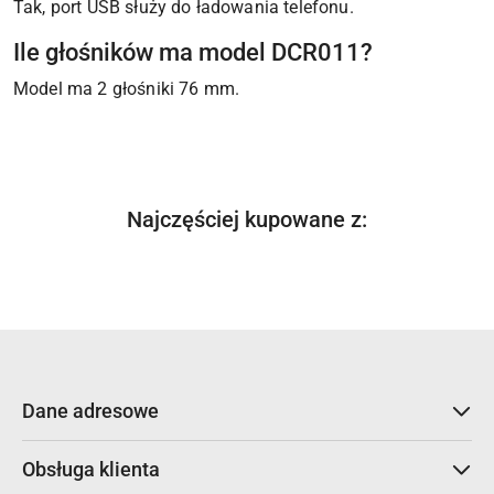
Tak, port USB służy do ładowania telefonu.
Ile głośników ma model DCR011?
Model ma 2 głośniki 76 mm.
Produkty
Najczęściej kupowane z:
Pomiń karuzelę produktów
o
statusie:
Dane adresowe
Obsługa klienta