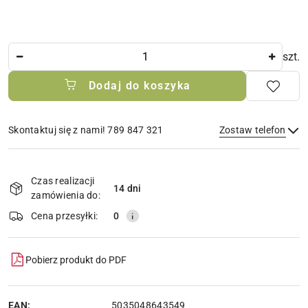
Ilość
szt.
Dodaj do koszyka
Skontaktuj się z nami! 789 847 321
Zostaw telefon
Dostępność
i
Czas realizacji
14 dni
Wyślij
dostawa
zamówienia do:
Cena przesyłki:
0
Pobierz produkt do PDF
EAN:
5035048643549