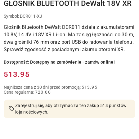
GŁOŚNIK BLUETOOTH DeWalt 18V XR
I
PRAC
MONTAŻOWYCH
Symbol:
DCR011-XJ
Głośnik Bluetooth DeWalt DCR011 działa z akumulatorami
10.8V, 14.4V i 18V XR Li-Ion. Ma zasięg łączności do 30 m,
dwa głośniki 76 mm oraz port USB do ładowania telefonu.
Sprawdź zgodność z posiadanymi akumulatorami XR.
Dostępność:
Dostępny na zamówienie - zamów online!
Cena:
513.95
Najniższa cena z 30 dni przed promocją:
513.95
Cena regularna:
720.00
Zarejestruj się, aby otrzymać za ten zakup 514 punktów
lojalnościowych.