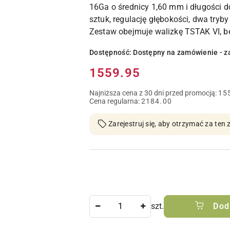
16Ga o średnicy 1,60 mm i długości
sztuk, regulację głębokości, dwa tryb
Zestaw obejmuje walizkę TSTAK VI, be
Dostępność:
Dostępny na zamówienie - z
Cena:
1559.95
Najniższa cena z 30 dni przed promocją:
15
Cena regularna:
2184.00
Zarejestruj się, aby otrzymać za te
Ilość
szt.
Dod