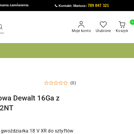
ymania zamówienia
789 847 321
📞 Kontakt: Mariusz:
0
Moje konto
Ulubione
Koszyk
(0)
owa Dewalt 16Ga z
62NT
gwoździarka 18 V XR do sztyftów