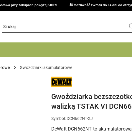
stawa przy zakupach powyżej 500 zł
🔙 Możliwość zwrotu do 14 dni od otrz
orowe
Gwoździarki akumulatorowe
NARZĘDZIA
I
ELEKTRONARZĘDZIA
DEWALT
Gwoździarka bezszczotk
DO
WARSZTATU,
DOMU
walizką TSTAK VI DCN6
I
PRAC
MONTAŻOWYCH
Symbol:
DCN662NT-XJ
DeWalt DCN662NT to akumulatorowa 