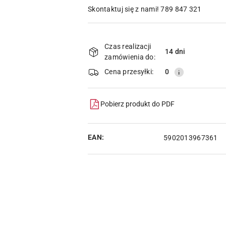
Skontaktuj się z nami! 789 847 321
Dostępność
i
Czas realizacji
14 dni
zamówienia do:
dostawa
Cena przesyłki:
0
Pobierz produkt do PDF
EAN:
5902013967361