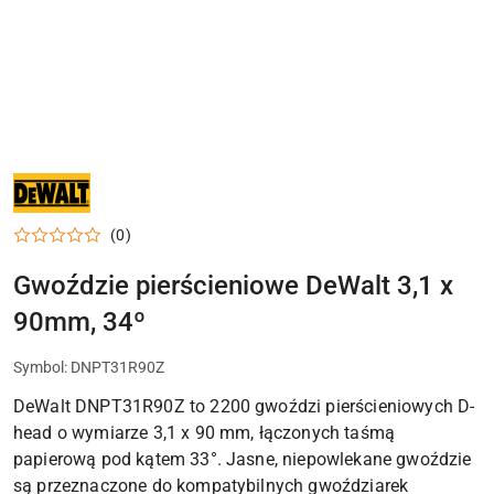
NARZĘDZIA
I
ELEKTRONARZĘDZIA
DEWALT
(0)
DO
WARSZTATU,
DOMU
Gwoździe pierścieniowe DeWalt 3,1 x
I
PRAC
90mm, 34º
MONTAŻOWYCH
Symbol:
DNPT31R90Z
DeWalt DNPT31R90Z to 2200 gwoździ pierścieniowych D-
head o wymiarze 3,1 x 90 mm, łączonych taśmą
papierową pod kątem 33°. Jasne, niepowlekane gwoździe
są przeznaczone do kompatybilnych gwoździarek