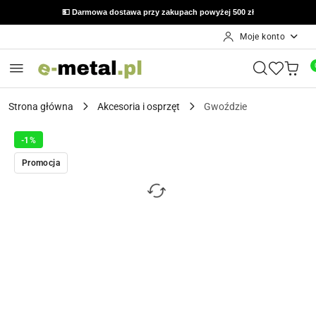
💵 Darmowa dostawa przy zakupach powyżej 500 zł
Moje konto
Przejdź do treści głównej
Przejdź do wyszukiwarki
Przejdź do moje konto
Przejdź do menu głównego
Przejdź do opisu produktu
Przejdź do stopki
Strona główna
Akcesoria i osprzęt
Gwoździe
-1%
Promocja