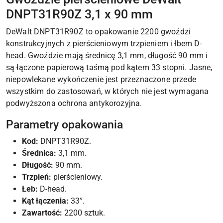
DNPT31R90Z 3,1 x 90 mm
DeWalt DNPT31R90Z to opakowanie 2200 gwoździ
konstrukcyjnych z pierścieniowym trzpieniem i łbem D-
head. Gwoździe mają średnicę 3,1 mm, długość 90 mm i
są łączone papierową taśmą pod kątem 33 stopni. Jasne,
niepowlekane wykończenie jest przeznaczone przede
wszystkim do zastosowań, w których nie jest wymagana
podwyższona ochrona antykorozyjna.
Parametry opakowania
Kod:
DNPT31R90Z.
Średnica:
3,1 mm.
Długość:
90 mm.
Trzpień:
pierścieniowy.
Łeb:
D-head.
Kąt łączenia:
33°.
Zawartość:
2200 sztuk.