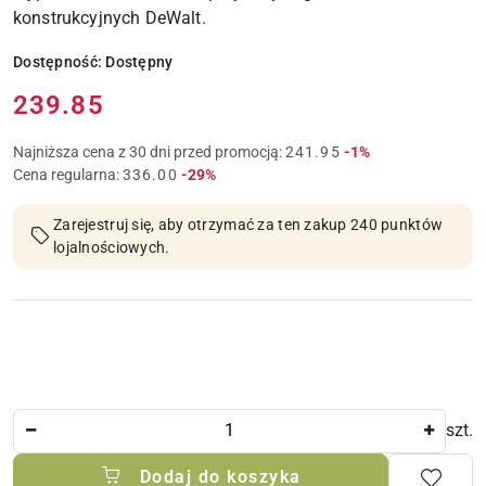
konstrukcyjnych DeWalt.
Dostępność:
Dostępny
Cena:
239.85
Rabat:
Najniższa cena z 30 dni przed promocją:
241.95
-1%
Rabat:
Cena regularna:
336.00
-29%
Zarejestruj się, aby otrzymać za ten zakup 240 punktów
lojalnościowych.
Ilość
szt.
Dodaj do koszyka