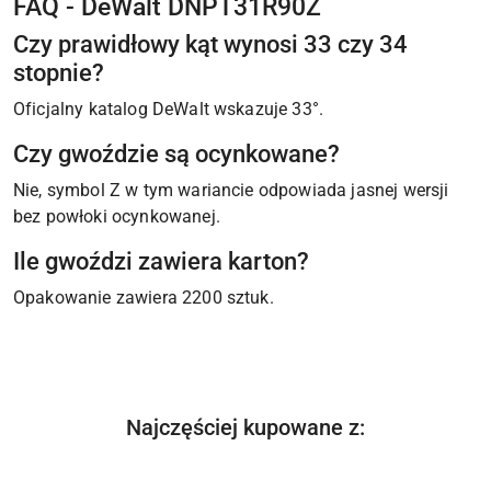
FAQ - DeWalt DNPT31R90Z
Czy prawidłowy kąt wynosi 33 czy 34
stopnie?
Oficjalny katalog DeWalt wskazuje 33°.
Czy gwoździe są ocynkowane?
Nie, symbol Z w tym wariancie odpowiada jasnej wersji
bez powłoki ocynkowanej.
Ile gwoździ zawiera karton?
Opakowanie zawiera 2200 sztuk.
Produkty
Najczęściej kupowane z:
Pomiń karuzelę produktów
o
statusie: