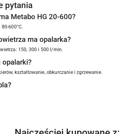
e pytania
y ma Metabo HG 20-600?
 80-600°C.
powietrza ma opalarka?
ietrza: 150, 300 i 500 l/min.
 opalarki?
erów, kształtowanie, obkurczanie i zgrzewanie.
bla?
Produkty
Najczęściej kupowane z: