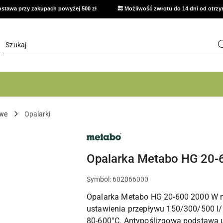
stawa przy zakupach powyżej 500 zł
🔙 Możliwość zwrotu do 14 dni od otrz
owe
Opalarki
NARZĘDZIA
METABO,
ELEKTRONARZĘDZIA
I
Opalarka Metabo HG 20
OSPRZĘT
DO
WARSZTATU
Symbol:
602066000
Opalarka Metabo HG 20-600 2000 W m
ustawienia przepływu 150/300/500 l/m
80-600°C. Antypoślizgowa podstawa u