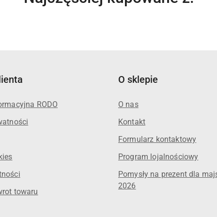
o
statusie:
lienta
O sklepie
formacyjna RODO
O nas
watności
Kontakt
Formularz kontaktowy
kies
Program lojalnościowy
tności
Pomysły na prezent dla maj
2026
wrot towaru