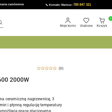
ymania zamówienia
789 847 321
📞 Kontakt: Mariusz:
0
Moje konto
Ulubione
Koszyk
(0)
-600 2000W
a ceramiczną nagrzewnicę, 3
in i płynną regulację temperatury
możliwia pracę stacjonarną.