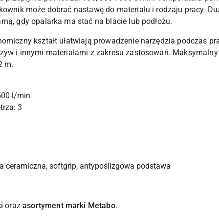
tkownik może dobrać nastawę do materiału i rodzaju pracy. D
rną, gdy opalarka ma stać na blacie lub podłożu.
nomiczny kształt ułatwiają prowadzenie narzędzia podczas pra
rzyw i innymi materiałami z zakresu zastosowań. Maksymalny
2 m.
500 l/min
trza: 3
ca ceramiczna, softgrip, antypoślizgowa podstawa
i
oraz
asortyment marki Metabo
.