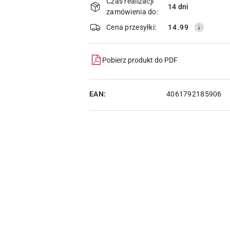
i
Czas realizacji
14 dni
zamówienia do:
dostawa
Cena przesyłki:
14.99
Pobierz produkt do PDF
EAN:
4061792185906