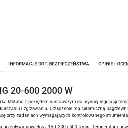
INFORMACJE DOT. BEZPIECZEŃSTWA
OPINIE I OCEN
HG 20-600 2000 W
rka Metabo z pokrętłem nastawczym do płynnej regulacji tem
bkurczaniu i zgrzewaniu. Urządzenie ma ceramiczną nagrzewnicę
racę przy zadaniach wymagających kontrolowanego strumienia
a przepływu powietrza: 150, 300 i 500 l/min. Temperatura pow