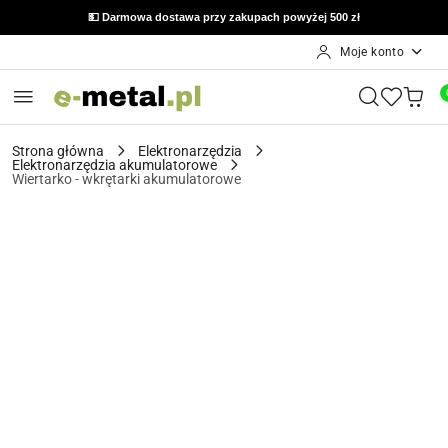
💵 Darmowa dostawa przy zakupach powyżej 500 zł
Moje konto
Przejdź do treści głównej
Przejdź do wyszukiwarki
Przejdź do moje konto
Przejdź do menu głównego
Przejdź do opisu produktu
Przejdź do stopki
Strona główna
Elektronarzędzia
Elektronarzędzia akumulatorowe
Wiertarko - wkrętarki akumulatorowe