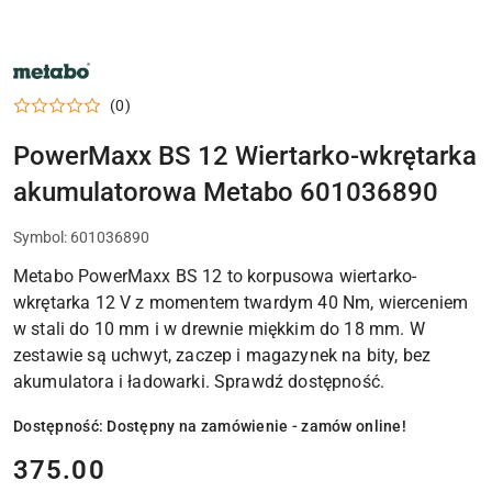
NARZĘDZIA
METABO,
ELEKTRONARZĘDZIA
(0)
I
OSPRZĘT
DO
PowerMaxx BS 12 Wiertarko-wkrętarka
WARSZTATU
akumulatorowa Metabo 601036890
Symbol:
601036890
Metabo PowerMaxx BS 12 to korpusowa wiertarko-
wkrętarka 12 V z momentem twardym 40 Nm, wierceniem
w stali do 10 mm i w drewnie miękkim do 18 mm. W
zestawie są uchwyt, zaczep i magazynek na bity, bez
akumulatora i ładowarki. Sprawdź dostępność.
Dostępność:
Dostępny na zamówienie - zamów online!
cena:
375.00