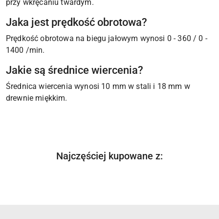
przy wkręcaniu twardym.
Jaka jest prędkość obrotowa?
Prędkość obrotowa na biegu jałowym wynosi 0 - 360 / 0 -
1400 /min.
Jakie są średnice wiercenia?
Średnica wiercenia wynosi 10 mm w stali i 18 mm w
drewnie miękkim.
Produkty
Najczęściej kupowane z:
Pomiń karuzelę produktów
o
statusie: