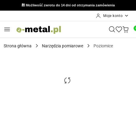
🔙 Możliwość zwrotu do 14 dni od otrzymania zamówienia
Moje konto
Przejdź do treści głównej
Przejdź do wyszukiwarki
Przejdź do moje konto
Przejdź do menu głównego
Przejdź do opisu produktu
Przejdź do stopki
Strona główna
Narzędzia pomiarowe
Poziomice