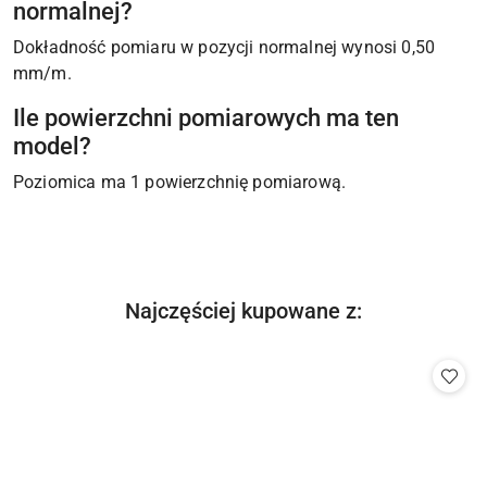
normalnej?
Dokładność pomiaru w pozycji normalnej wynosi 0,50
mm/m.
Ile powierzchni pomiarowych ma ten
model?
Poziomica ma 1 powierzchnię pomiarową.
Produkty
Najczęściej kupowane z:
Pomiń karuzelę produktów
o
statusie: