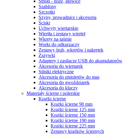
Strugi - noże, głowice
Szablony
Szczotki
Szyny, prowadnice i akcesoria
Ściski
Uchwyty wiertarskie
Wiertła i zestawy wierteł
Wkręty na taśmie
Worki do odkurzaczy
Zestawy śrub, wkrętów i nakrętek
Zszywki
Adaptery i zasilacze USB do akumulatorów
Akcesoria do wiertarek
Silniki elektryczne
Akcesoria do pistoletów do mas
Akcesoria do gwoździarek
Akcesoria do kluczy
Materiały ścierne i polerskie
Krążki ścierne
Krążki ścierne 90 mm
Krążki ścierne 125 mm
Krążki ścierne 150 mm
Krążki ścierne 190 mm
Krążki ścierne 225 mm
Zestawy krążków ściernych