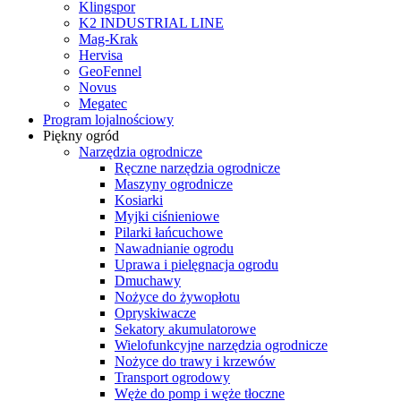
Klingspor
K2 INDUSTRIAL LINE
Mag-Krak
Hervisa
GeoFennel
Novus
Megatec
Program lojalnościowy
Piękny ogród
Narzędzia ogrodnicze
Ręczne narzędzia ogrodnicze
Maszyny ogrodnicze
Kosiarki
Myjki ciśnieniowe
Pilarki łańcuchowe
Nawadnianie ogrodu
Uprawa i pielęgnacja ogrodu
Dmuchawy
Nożyce do żywopłotu
Opryskiwacze
Sekatory akumulatorowe
Wielofunkcyjne narzędzia ogrodnicze
Nożyce do trawy i krzewów
Transport ogrodowy
Węże do pomp i węże tłoczne