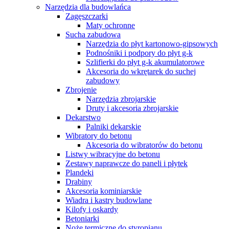
Narzędzia dla budowlańca
Zagęszczarki
Maty ochronne
Sucha zabudowa
Narzędzia do płyt kartonowo-gipsowych
Podnośniki i podpory do płyt g-k
Szlifierki do płyt g-k akumulatorowe
Akcesoria do wkrętarek do suchej
zabudowy
Zbrojenie
Narzędzia zbrojarskie
Druty i akcesoria zbrojarskie
Dekarstwo
Palniki dekarskie
Wibratory do betonu
Akcesoria do wibratorów do betonu
Listwy wibracyjne do betonu
Zestawy naprawcze do paneli i płytek
Plandeki
Drabiny
Akcesoria kominiarskie
Wiadra i kastry budowlane
Kilofy i oskardy
Betoniarki
Noże termiczne do styropianu