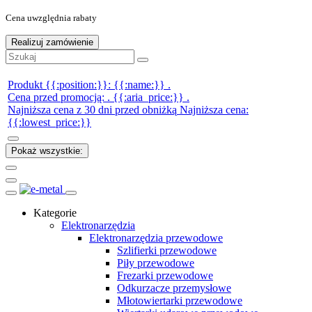
Cena uwzględnia rabaty
Realizuj zamówienie
Produkt {{:position:}}:
{{:name:}}
.
Cena przed promocją:
.
{{:aria_price:}}
.
Najniższa cena z 30 dni przed obniżką
Najniższa cena:
{{:lowest_price:}}
Pokaż wszystkie:
Kategorie
Elektronarzędzia
Elektronarzędzia przewodowe
Szlifierki przewodowe
Piły przewodowe
Frezarki przewodowe
Odkurzacze przemysłowe
Młotowiertarki przewodowe