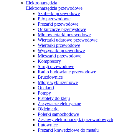
Elektronarzędzia
Elektronarzędzia przewodowe
Szlifierki przewodowe
Piły przewodowe
Frezarki przewodowe
Odkurzacze przemysłowe
Młotowiertarki przewodowe
Wiertarki udarowe przewodowe
Wiertarki przewodowe
Wyrzynarki przewodowe
Mieszarki przewodowe
Kompresory
Strugi przewodowe
Radio budowlane przewodowe
Bruzdownice
Młoty wyburzeniowe
Opalarki
Pompy
Pistolety do kleju
Zszywacze elektryczne
Okleiniarki
Polerki samochodowe
Zestawy elektronarzędzi przewodowych
Lutownice
Frezarki krawędziowe do metalu