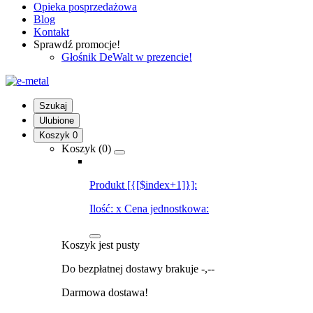
Opieka posprzedażowa
Blog
Kontakt
Sprawdź promocje!
Głośnik DeWalt w prezencie!
Szukaj
Ulubione
Koszyk
0
Koszyk (
0
)
Produkt [{[$index+1]}]:
Ilość:
x
Cena jednostkowa:
Koszyk jest pusty
Do bezpłatnej dostawy brakuje
-,--
Darmowa dostawa!