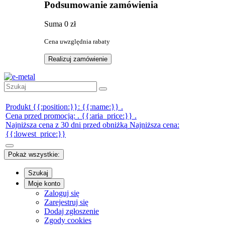
Podsumowanie zamówienia
Suma
0 zł
Cena uwzględnia rabaty
Realizuj zamówienie
Produkt {{:position:}}:
{{:name:}}
.
Cena przed promocją:
.
{{:aria_price:}}
.
Najniższa cena z 30 dni przed obniżką
Najniższa cena:
{{:lowest_price:}}
Pokaż wszystkie:
Szukaj
Moje konto
Zaloguj się
Zarejestruj się
Dodaj zgłoszenie
Zgody cookies