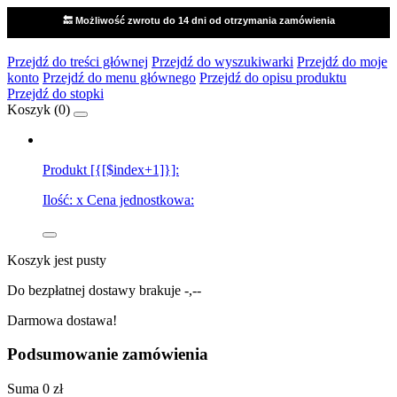
🔙 Możliwość zwrotu do 14 dni od otrzymania zamówienia
Przejdź do treści głównej
Przejdź do wyszukiwarki
Przejdź do moje
konto
Przejdź do menu głównego
Przejdź do opisu produktu
Przejdź do stopki
Koszyk (
0
)
Produkt [{[$index+1]}]:
Ilość:
x
Cena jednostkowa:
Koszyk jest pusty
Do bezpłatnej dostawy brakuje
-,--
Darmowa dostawa!
Podsumowanie zamówienia
Suma
0 zł