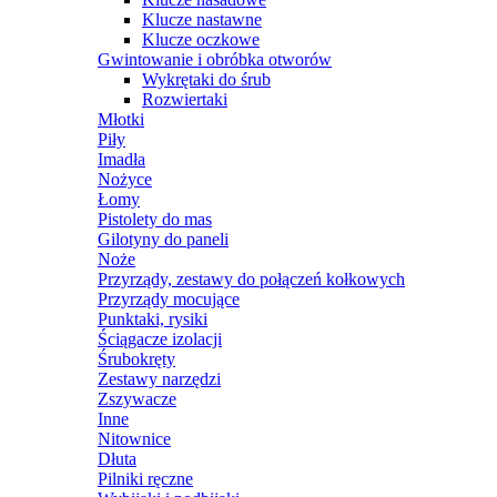
Klucze nastawne
Klucze oczkowe
Gwintowanie i obróbka otworów
Wykrętaki do śrub
Rozwiertaki
Młotki
Piły
Imadła
Nożyce
Łomy
Pistolety do mas
Gilotyny do paneli
Noże
Przyrządy, zestawy do połączeń kołkowych
Przyrządy mocujące
Punktaki, rysiki
Ściągacze izolacji
Śrubokręty
Zestawy narzędzi
Zszywacze
Inne
Nitownice
Dłuta
Pilniki ręczne