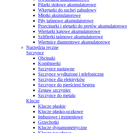
Pilarki stołowe akumulatorowe
Wkrętarki do suchej zabudowy
Młotki akumulatorowe
Piły taśmowe akumulatorowe
Przecinarki i giętarki do prętów akumulatorowe
Wiertarki kątowe akumulatorowe
Szlifierki taśmowe akumulatorowe
Wiertnice diamentowe akumulatorowe
Narzędzia ręczne
Szczypce
Obcinaki
Kombinerki
Szczypce nastawne
Szczypce wydłużone i telefoniczne
Szczypce dla elektryków
Szczypce do pierścieni Segera
Zestaw szczypiec
Szczypce do metalu
Klucze
Klucze płaskie
Klucze płasko-oczkowe
Imbusowe i trzpieniowe
Grzechotki
Klucze dynamometryczne
Klucze nasadowe