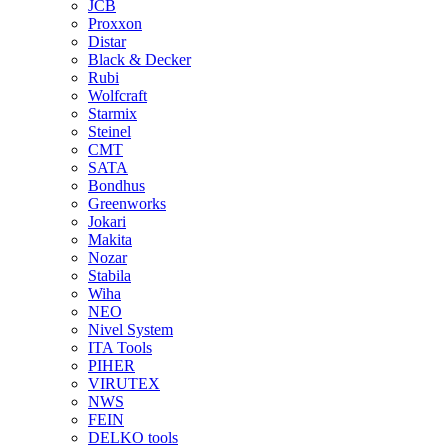
JCB
Proxxon
Distar
Black & Decker
Rubi
Wolfcraft
Starmix
Steinel
CMT
SATA
Bondhus
Greenworks
Jokari
Makita
Nozar
Stabila
Wiha
NEO
Nivel System
ITA Tools
PIHER
VIRUTEX
NWS
FEIN
DELKO tools