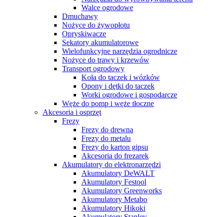
Walce ogrodowe
Dmuchawy
Nożyce do żywopłotu
Opryskiwacze
Sekatory akumulatorowe
Wielofunkcyjne narzędzia ogrodnicze
Nożyce do trawy i krzewów
Transport ogrodowy
Koła do taczek i wózków
Opony i dętki do taczek
Worki ogrodowe i gospodarcze
Węże do pomp i węże tłoczne
Akcesoria i osprzęt
Frezy
Frezy do drewna
Frezy do metalu
Frezy do karton gipsu
Akcesoria do frezarek
Akumulatory do elektronarzędzi
Akumulatory DeWALT
Akumulatory Festool
Akumulatory Greenworks
Akumulatory Metabo
Akumulatory Hikoki
Akumulatory Stanley