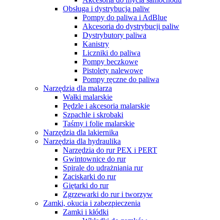
Obsługa i dystrybucja paliw
Pompy do paliwa i AdBlue
Akcesoria do dystrybucji paliw
Dystrybutory paliwa
Kanistry
Liczniki do paliwa
Pompy beczkowe
Pistolety nalewowe
Pompy ręczne do paliwa
Narzędzia dla malarza
Wałki malarskie
Pędzle i akcesoria malarskie
Szpachle i skrobaki
Taśmy i folie malarskie
Narzędzia dla lakiernika
Narzędzia dla hydraulika
Narzędzia do rur PEX i PERT
Gwintownice do rur
Spirale do udrażniania rur
Zaciskarki do rur
Giętarki do rur
Zgrzewarki do rur i tworzyw
Zamki, okucia i zabezpieczenia
Zamki i kłódki