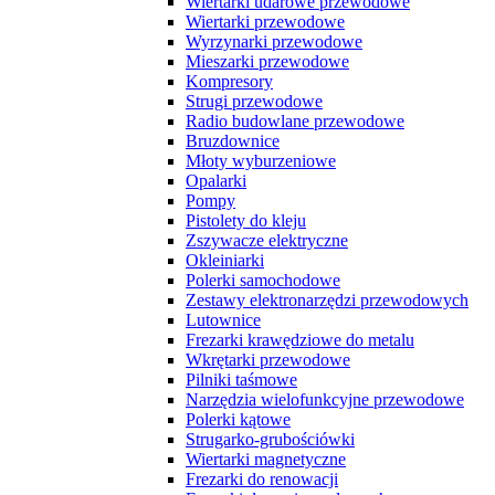
Wiertarki udarowe przewodowe
Wiertarki przewodowe
Wyrzynarki przewodowe
Mieszarki przewodowe
Kompresory
Strugi przewodowe
Radio budowlane przewodowe
Bruzdownice
Młoty wyburzeniowe
Opalarki
Pompy
Pistolety do kleju
Zszywacze elektryczne
Okleiniarki
Polerki samochodowe
Zestawy elektronarzędzi przewodowych
Lutownice
Frezarki krawędziowe do metalu
Wkrętarki przewodowe
Pilniki taśmowe
Narzędzia wielofunkcyjne przewodowe
Polerki kątowe
Strugarko-grubościówki
Wiertarki magnetyczne
Frezarki do renowacji