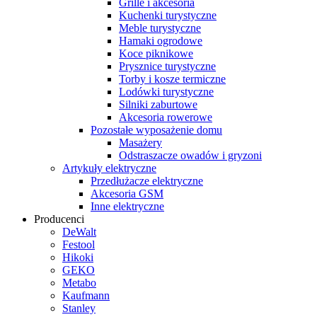
Grille i akcesoria
Kuchenki turystyczne
Meble turystyczne
Hamaki ogrodowe
Koce piknikowe
Prysznice turystyczne
Torby i kosze termiczne
Lodówki turystyczne
Silniki zaburtowe
Akcesoria rowerowe
Pozostałe wyposażenie domu
Masażery
Odstraszacze owadów i gryzoni
Artykuły elektryczne
Przedłużacze elektryczne
Akcesoria GSM
Inne elektryczne
Producenci
DeWalt
Festool
Hikoki
GEKO
Metabo
Kaufmann
Stanley