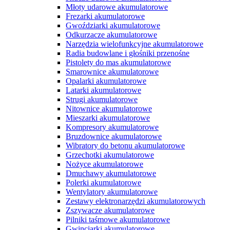
Młoty udarowe akumulatorowe
Frezarki akumulatorowe
Gwoździarki akumulatorowe
Odkurzacze akumulatorowe
Narzędzia wielofunkcyjne akumulatorowe
Radia budowlane i głośniki przenośne
Pistolety do mas akumulatorowe
Smarownice akumulatorowe
Opalarki akumulatorowe
Latarki akumulatorowe
Strugi akumulatorowe
Nitownice akumulatorowe
Mieszarki akumulatorowe
Kompresory akumulatorowe
Bruzdownice akumulatorowe
Wibratory do betonu akumulatorowe
Grzechotki akumulatorowe
Nożyce akumulatorowe
Dmuchawy akumulatorowe
Polerki akumulatorowe
Wentylatory akumulatorowe
Zestawy elektronarzędzi akumulatorowych
Zszywacze akumulatorowe
Pilniki taśmowe akumulatorowe
Gwinciarki akumulatorowe