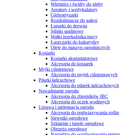
Wiertnice i świdry do gleby
Aeratory i wertykulatory
Glebogryzarki
Rozdrabniacze do gałęzi
Łuparki do drewna
Silniki spalinowe
Wałki przekaźnika mocy
Łuszczarki do kukurydzy
Oleje do maszyn ogrodniczych
Kosiarki
Kosiarki akumulatorowe
Akcesoria do kosiarek
Myjki ciśnieniowe
Akcesoria do myjek ciśnieniowych
Pilarki łańcuchowe
Akcesoria do pilarek łańcuchowych
Nawadnianie ogrodu
Akcesoria do zbiorników IBC
Akcesoria do oczek wodnnych
Uprawa i pielęgnacja ogrodu
Akcesoria do podwiązywania roślin
Siewniki ogrodowe
Szklarnie i tunele ogrodowe
Obrzeża ogrodowe
Narzędzia do wyrównywania terenu