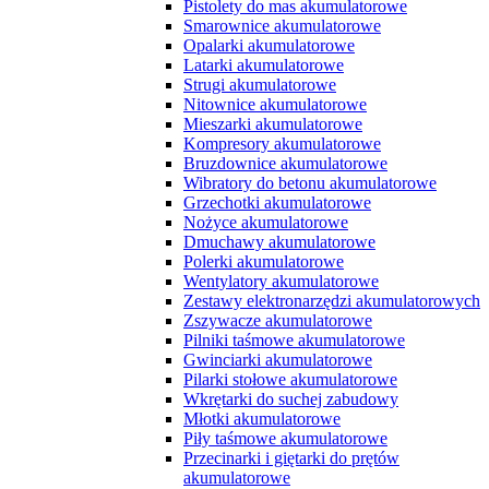
Pistolety do mas akumulatorowe
Smarownice akumulatorowe
Opalarki akumulatorowe
Latarki akumulatorowe
Strugi akumulatorowe
Nitownice akumulatorowe
Mieszarki akumulatorowe
Kompresory akumulatorowe
Bruzdownice akumulatorowe
Wibratory do betonu akumulatorowe
Grzechotki akumulatorowe
Nożyce akumulatorowe
Dmuchawy akumulatorowe
Polerki akumulatorowe
Wentylatory akumulatorowe
Zestawy elektronarzędzi akumulatorowych
Zszywacze akumulatorowe
Pilniki taśmowe akumulatorowe
Gwinciarki akumulatorowe
Pilarki stołowe akumulatorowe
Wkrętarki do suchej zabudowy
Młotki akumulatorowe
Piły taśmowe akumulatorowe
Przecinarki i giętarki do prętów
akumulatorowe