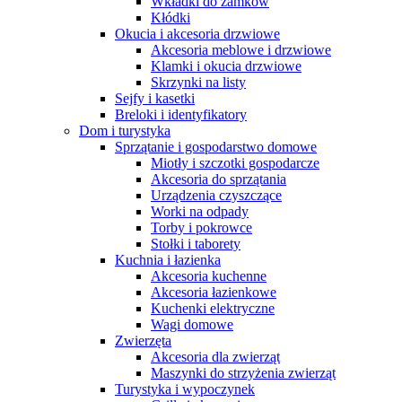
Wkładki do zamków
Kłódki
Okucia i akcesoria drzwiowe
Akcesoria meblowe i drzwiowe
Klamki i okucia drzwiowe
Skrzynki na listy
Sejfy i kasetki
Breloki i identyfikatory
Dom i turystyka
Sprzątanie i gospodarstwo domowe
Miotły i szczotki gospodarcze
Akcesoria do sprzątania
Urządzenia czyszczące
Worki na odpady
Torby i pokrowce
Stołki i taborety
Kuchnia i łazienka
Akcesoria kuchenne
Akcesoria łazienkowe
Kuchenki elektryczne
Wagi domowe
Zwierzęta
Akcesoria dla zwierząt
Maszynki do strzyżenia zwierząt
Turystyka i wypoczynek