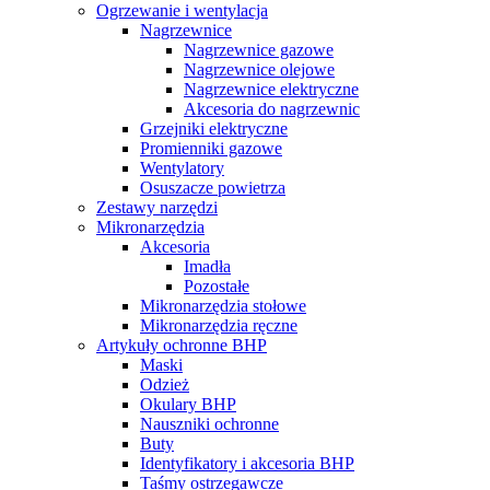
Ogrzewanie i wentylacja
Nagrzewnice
Nagrzewnice gazowe
Nagrzewnice olejowe
Nagrzewnice elektryczne
Akcesoria do nagrzewnic
Grzejniki elektryczne
Promienniki gazowe
Wentylatory
Osuszacze powietrza
Zestawy narzędzi
Mikronarzędzia
Akcesoria
Imadła
Pozostałe
Mikronarzędzia stołowe
Mikronarzędzia ręczne
Artykuły ochronne BHP
Maski
Odzież
Okulary BHP
Nauszniki ochronne
Buty
Identyfikatory i akcesoria BHP
Taśmy ostrzegawcze