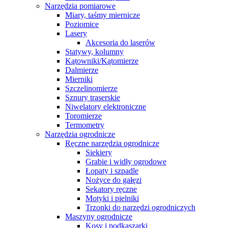
Narzędzia pomiarowe
Miary, taśmy miernicze
Poziomice
Lasery
Akcesoria do laserów
Statywy, kolumny
Kątowniki/Kątomierze
Dalmierze
Mierniki
Szczelinomierze
Sznury traserskie
Niwelatory elektroniczne
Toromierze
Termometry
Narzędzia ogrodnicze
Ręczne narzędzia ogrodnicze
Siekiery
Grabie i widły ogrodowe
Łopaty i szpadle
Nożyce do gałęzi
Sekatory ręczne
Motyki i pielniki
Trzonki do narzędzi ogrodniczych
Maszyny ogrodnicze
Kosy i podkaszarki