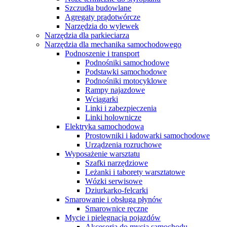
Szczudła budowlane
Agregaty prądotwórcze
Narzędzia do wylewek
Narzędzia dla parkieciarza
Narzędzia dla mechanika samochodowego
Podnoszenie i transport
Podnośniki samochodowe
Podstawki samochodowe
Podnośniki motocyklowe
Rampy najazdowe
Wciągarki
Linki i zabezpieczenia
Linki holownicze
Elektryka samochodowa
Prostowniki i ładowarki samochodowe
Urządzenia rozruchowe
Wyposażenie warsztatu
Szafki narzędziowe
Leżanki i taborety warsztatowe
Wózki serwisowe
Dziurkarko-felcarki
Smarowanie i obsługa płynów
Smarownice ręczne
Mycie i pielęgnacja pojazdów
Akcesoria do mycia samochodu