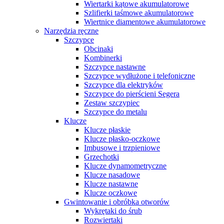
Wiertarki kątowe akumulatorowe
Szlifierki taśmowe akumulatorowe
Wiertnice diamentowe akumulatorowe
Narzędzia ręczne
Szczypce
Obcinaki
Kombinerki
Szczypce nastawne
Szczypce wydłużone i telefoniczne
Szczypce dla elektryków
Szczypce do pierścieni Segera
Zestaw szczypiec
Szczypce do metalu
Klucze
Klucze płaskie
Klucze płasko-oczkowe
Imbusowe i trzpieniowe
Grzechotki
Klucze dynamometryczne
Klucze nasadowe
Klucze nastawne
Klucze oczkowe
Gwintowanie i obróbka otworów
Wykrętaki do śrub
Rozwiertaki