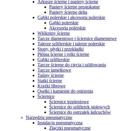
Arkusze ścierne i papiery ścierne
Papiery ścierne prostokątne
Papiery ścierne delta
Gąbki polerskie i akcesoria polerskie
Gąbki polerskie
Akcesoria polerskie
Włókniny ścierne
Tarcze diamentowe i ściernice diamentowe
Talerze szlifierskie i talerze polerskie
Stopy, płytki i przekładki
Płótna ścierne i rolki ścierne
Gąbki szlifierskie
Tarcze ścierne do cięcia i szlifowania
Tarcze lamelkowe
Taśmy ścierne
Siatki ścierne
Krążki fibrowe
Osełki i kamienie do ostrzenia
Ściernice
Ściernice trzpieniowe
Ściernice do szlifierek stołowych
Ściernice do ostrzałek łańcuchów
Narzędzia pneumatyczne
Instalacja pneumatyczna
Złączki pneumatyczne