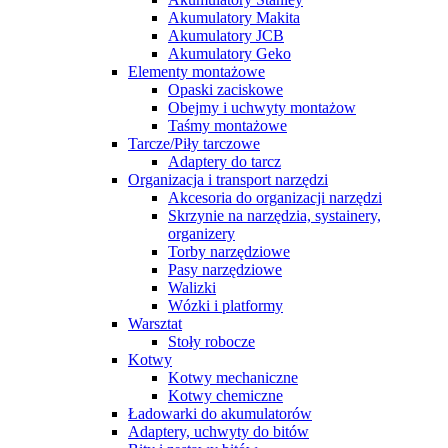
Akumulatory Makita
Akumulatory JCB
Akumulatory Geko
Elementy montażowe
Opaski zaciskowe
Obejmy i uchwyty montażow
Taśmy montażowe
Tarcze/Piły tarczowe
Adaptery do tarcz
Organizacja i transport narzędzi
Akcesoria do organizacji narzędzi
Skrzynie na narzędzia, systainery,
organizery
Torby narzędziowe
Pasy narzędziowe
Walizki
Wózki i platformy
Warsztat
Stoły robocze
Kotwy
Kotwy mechaniczne
Kotwy chemiczne
Ładowarki do akumulatorów
Adaptery, uchwyty do bitów