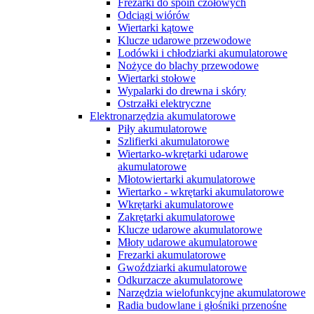
Frezarki do spoin czołowych
Odciągi wiórów
Wiertarki kątowe
Klucze udarowe przewodowe
Lodówki i chłodziarki akumulatorowe
Nożyce do blachy przewodowe
Wiertarki stołowe
Wypalarki do drewna i skóry
Ostrzałki elektryczne
Elektronarzędzia akumulatorowe
Piły akumulatorowe
Szlifierki akumulatorowe
Wiertarko-wkrętarki udarowe
akumulatorowe
Młotowiertarki akumulatorowe
Wiertarko - wkrętarki akumulatorowe
Wkrętarki akumulatorowe
Zakrętarki akumulatorowe
Klucze udarowe akumulatorowe
Młoty udarowe akumulatorowe
Frezarki akumulatorowe
Gwoździarki akumulatorowe
Odkurzacze akumulatorowe
Narzędzia wielofunkcyjne akumulatorowe
Radia budowlane i głośniki przenośne