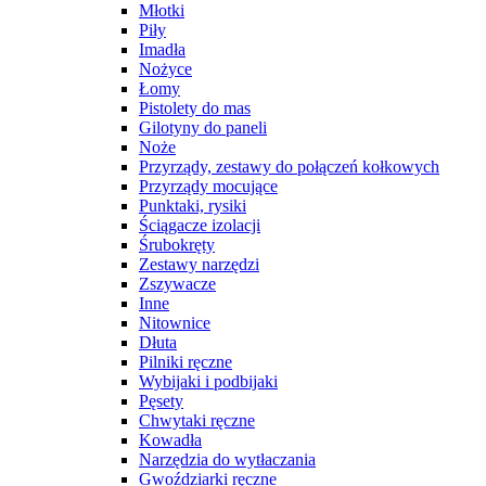
Młotki
Piły
Imadła
Nożyce
Łomy
Pistolety do mas
Gilotyny do paneli
Noże
Przyrządy, zestawy do połączeń kołkowych
Przyrządy mocujące
Punktaki, rysiki
Ściągacze izolacji
Śrubokręty
Zestawy narzędzi
Zszywacze
Inne
Nitownice
Dłuta
Pilniki ręczne
Wybijaki i podbijaki
Pęsety
Chwytaki ręczne
Kowadła
Narzędzia do wytłaczania
Gwoździarki ręczne