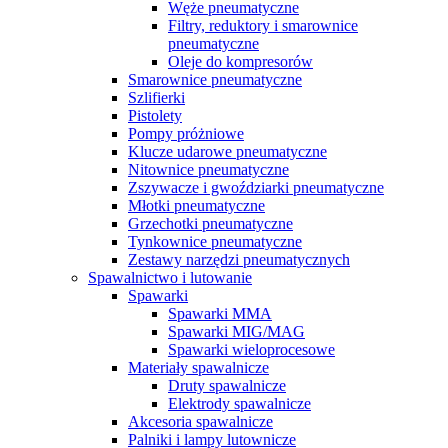
Węże pneumatyczne
Filtry, reduktory i smarownice
pneumatyczne
Oleje do kompresorów
Smarownice pneumatyczne
Szlifierki
Pistolety
Pompy próżniowe
Klucze udarowe pneumatyczne
Nitownice pneumatyczne
Zszywacze i gwoździarki pneumatyczne
Młotki pneumatyczne
Grzechotki pneumatyczne
Tynkownice pneumatyczne
Zestawy narzędzi pneumatycznych
Spawalnictwo i lutowanie
Spawarki
Spawarki MMA
Spawarki MIG/MAG
Spawarki wieloprocesowe
Materiały spawalnicze
Druty spawalnicze
Elektrody spawalnicze
Akcesoria spawalnicze
Palniki i lampy lutownicze