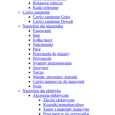
Rękawice robocze
Kaski ochronne
Części zamienne
Części zamienne Geko
Części zamienne Dewalt
Narzędzia dla glazurnika
Fugowanie
Inne
Kółka tnące
Nakolanniki
Pace
Przecinarki do glazury
Przyssawki
Systemy poziomowania
Szczypce
Tarcze
Wiertła, otwornice, koronki
Części naprawcze do maszynek
Noże
Narzędzia dla elektryka
Akcesoria elektryczne
Złączki elektryczne
Koszulki termokurczliwe
Taśmy i materiały izolacyjne
Przeciągacze do przewodów