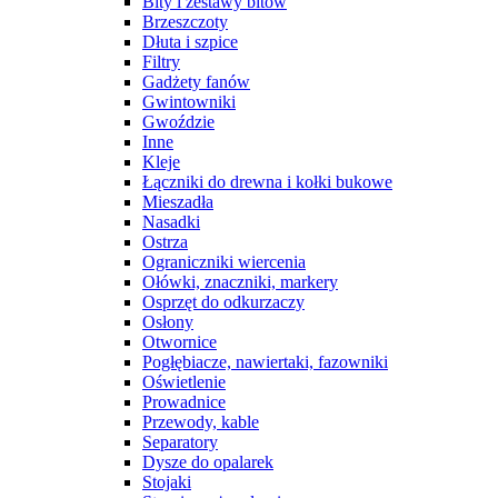
Bity i zestawy bitów
Brzeszczoty
Dłuta i szpice
Filtry
Gadżety fanów
Gwintowniki
Gwoździe
Inne
Kleje
Łączniki do drewna i kołki bukowe
Mieszadła
Nasadki
Ostrza
Ograniczniki wiercenia
Ołówki, znaczniki, markery
Osprzęt do odkurzaczy
Osłony
Otwornice
Pogłębiacze, nawiertaki, fazowniki
Oświetlenie
Prowadnice
Przewody, kable
Separatory
Dysze do opalarek
Stojaki