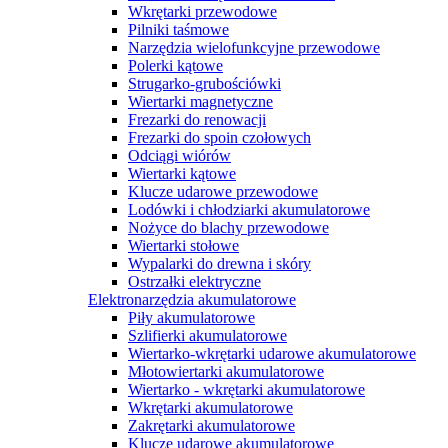
Wkrętarki przewodowe
Pilniki taśmowe
Narzędzia wielofunkcyjne przewodowe
Polerki kątowe
Strugarko-grubościówki
Wiertarki magnetyczne
Frezarki do renowacji
Frezarki do spoin czołowych
Odciągi wiórów
Wiertarki kątowe
Klucze udarowe przewodowe
Lodówki i chłodziarki akumulatorowe
Nożyce do blachy przewodowe
Wiertarki stołowe
Wypalarki do drewna i skóry
Ostrzałki elektryczne
Elektronarzędzia akumulatorowe
Piły akumulatorowe
Szlifierki akumulatorowe
Wiertarko-wkrętarki udarowe akumulatorowe
Młotowiertarki akumulatorowe
Wiertarko - wkrętarki akumulatorowe
Wkrętarki akumulatorowe
Zakrętarki akumulatorowe
Klucze udarowe akumulatorowe