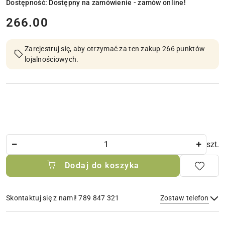
Dostępność:
Dostępny na zamówienie - zamów online!
cena:
266.00
Zarejestruj się, aby otrzymać za ten zakup 266 punktów
lojalnościowych.
Ilość
szt.
Dodaj do koszyka
Skontaktuj się z nami! 789 847 321
Zostaw telefon
Dostępność