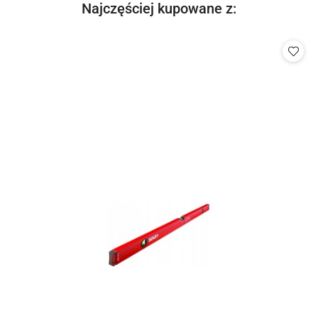
Produkty
Najczęściej kupowane z:
Pomiń karuzelę produktów
o
statusie: