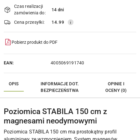
i
Czas realizacji
14 dni
Wyślij
dostawa
zamówienia do:
Cena przesyłki:
14.99
Pobierz produkt do PDF
EAN:
4005069191740
OPIS
INFORMACJE DOT.
OPINIE I
BEZPIECZEŃSTWA
OCENY (0)
Poziomica STABILA 150 cm z
magnesami neodymowymi
Poziomica STABILA 150 cm ma prostokątny profil
aluminiowy ze wzmocnieniem. System magnesów