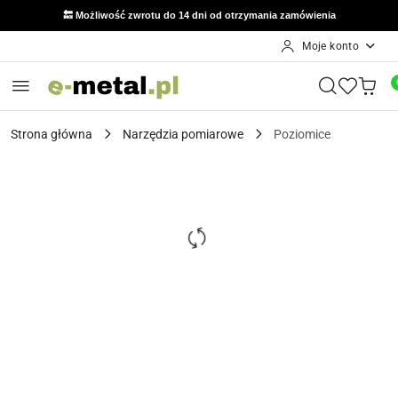
🔙 Możliwość zwrotu do 14 dni od otrzymania zamówienia
Moje konto
Przejdź do treści głównej
Przejdź do wyszukiwarki
Przejdź do moje konto
Przejdź do menu głównego
Przejdź do opisu produktu
Przejdź do stopki
Strona główna
Narzędzia pomiarowe
Poziomice