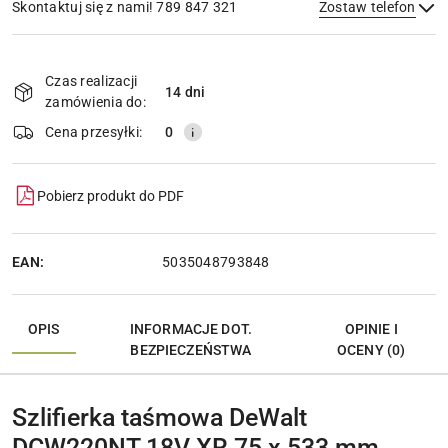
Skontaktuj się z nami! 789 847 321
Zostaw telefon
Dostępność
i
Czas realizacji
14 dni
Wyślij
dostawa
zamówienia do:
Cena przesyłki:
0
Pobierz produkt do PDF
EAN:
5035048793848
OPIS
INFORMACJE DOT.
OPINIE I
BEZPIECZEŃSTWA
OCENY (0)
Szlifierka taśmowa DeWalt
DCW220NT 18V XR 75 x 533 mm