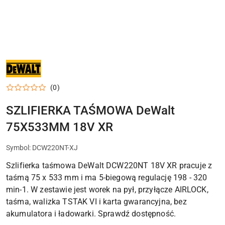
NARZĘDZIA
I
ELEKTRONARZĘDZIA
DEWALT
(0)
DO
WARSZTATU,
DOMU
SZLIFIERKA TAŚMOWA DeWalt
I
PRAC
75X533MM 18V XR
MONTAŻOWYCH
Symbol:
DCW220NT-XJ
Szlifierka taśmowa DeWalt DCW220NT 18V XR pracuje z
taśmą 75 x 533 mm i ma 5-biegową regulację 198 - 320
min-1. W zestawie jest worek na pył, przyłącze AIRLOCK,
taśma, walizka TSTAK VI i karta gwarancyjna, bez
akumulatora i ładowarki. Sprawdź dostępność.