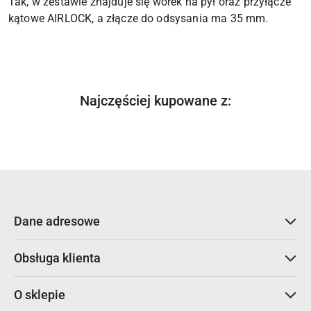
Tak, w zestawie znajduje się worek na pył oraz przyłącze
kątowe AIRLOCK, a złącze do odsysania ma 35 mm.
Produkty
Najczęściej kupowane z:
Pomiń karuzelę produktów
o
statusie:
Dane adresowe
Obsługa klienta
O sklepie