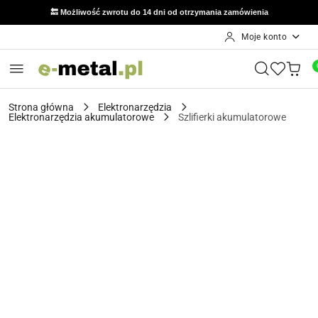
🔙 Możliwość zwrotu do 14 dni od otrzymania zamówienia
Moje konto
Przejdź do treści głównej
Przejdź do wyszukiwarki
Przejdź do moje konto
Przejdź do menu głównego
Przejdź do opisu produktu
Przejdź do stopki
Strona główna
Elektronarzędzia
Elektronarzędzia akumulatorowe
Szlifierki akumulatorowe