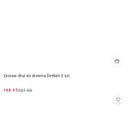
Zestaw dłut do drewna DeWalt 3 szt.
168.95
237.00
Cena
Cena
promocyjna:
przed
promocją: