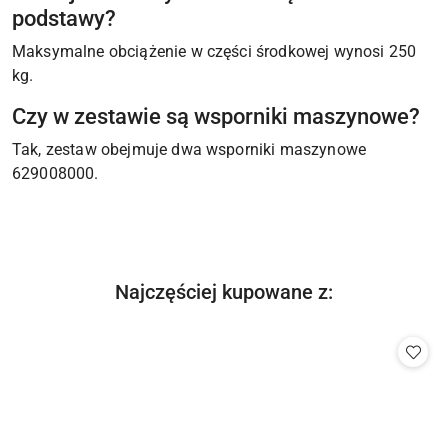
podstawy?
Maksymalne obciążenie w części środkowej wynosi 250
kg.
Czy w zestawie są wsporniki maszynowe?
Tak, zestaw obejmuje dwa wsporniki maszynowe
629008000.
Produkty
Najczęściej kupowane z:
Pomiń karuzelę produktów
o
statusie: