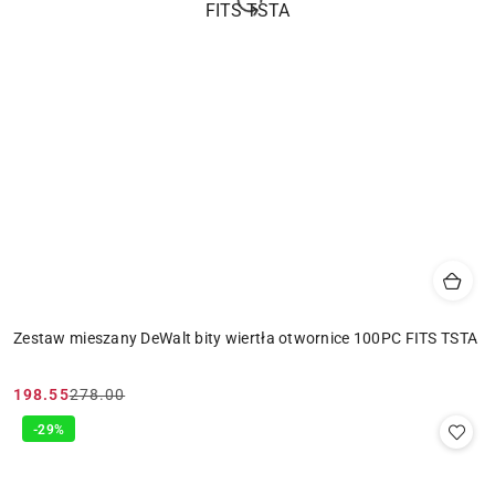
Zestaw mieszany DeWalt bity wiertła otwornice 100PC FITS TSTA
198.55
278.00
Cena
Cena
promocyjna:
przed
-29%
promocją: