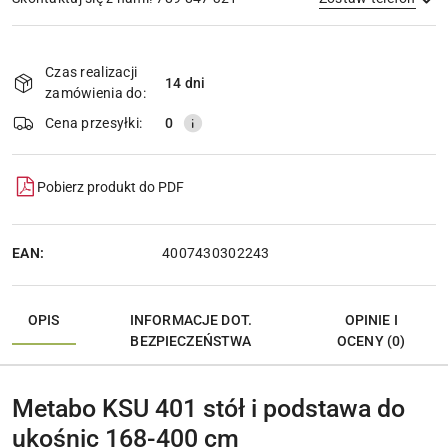
Dostępność
i
Czas realizacji
14 dni
Wyślij
dostawa
zamówienia do:
Cena przesyłki:
0
Pobierz produkt do PDF
EAN:
4007430302243
OPIS
INFORMACJE DOT.
OPINIE I
BEZPIECZEŃSTWA
OCENY (0)
Metabo KSU 401 stół i podstawa do
ukośnic 168-400 cm