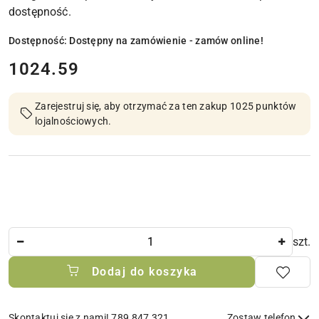
dostępność.
Dostępność:
Dostępny na zamówienie - zamów online!
cena:
1024.59
Zarejestruj się, aby otrzymać za ten zakup 1025 punktów
lojalnościowych.
Ilość
szt.
Dodaj do koszyka
Skontaktuj się z nami! 789 847 321
Zostaw telefon