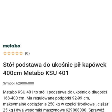
NARZĘDZIA
METABO,
ELEKTRONARZĘDZIA
(0)
I
OSPRZĘT
DO
Stół podstawa do ukośnic pił kapówek
WARSZTATU
400cm Metabo KSU 401
Symbol:
629006000
Metabo KSU 401 to stół i podstawa do ukośnic o długości
168-400 cm. Ma regulowane podpórki 92-99 cm,
maksymalne obciążenie 250 kg w części środkowej, ciężar
25 kg i dwa wsporniki maszynowe 629008000. Sprawdź