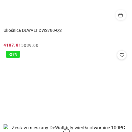
Ukośnica DEWALT DWS780-QS
4187.81
5039.00
Cena
Cena
promocyjna:
przed
-29%
promocją: