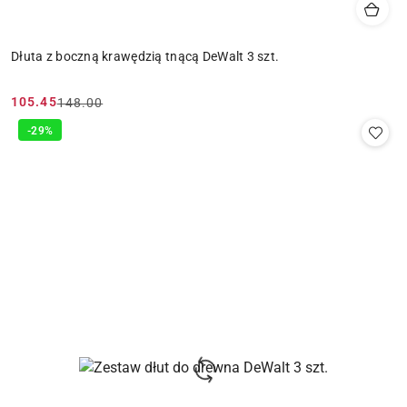
Dłuta z boczną krawędzią tnącą DeWalt 3 szt.
105.45
148.00
Cena
Cena
promocyjna:
przed
-29%
promocją: