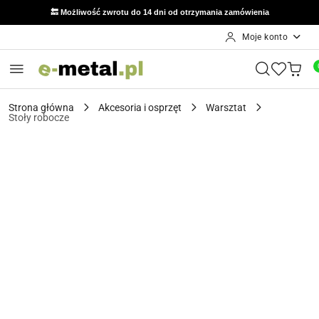
🔙 Możliwość zwrotu do 14 dni od otrzymania zamówienia
Moje konto
Przejdź do treści głównej
Przejdź do wyszukiwarki
Przejdź do moje konto
Przejdź do menu głównego
Przejdź do opisu produktu
Przejdź do stopki
Strona główna
Akcesoria i osprzęt
Warsztat
Stoły robocze