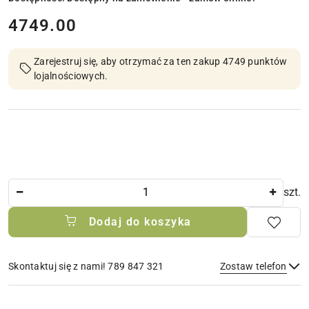
cena:
4749.00
Zarejestruj się, aby otrzymać za ten zakup 4749 punktów
lojalnościowych.
Ilość
szt.
Dodaj do koszyka
Skontaktuj się z nami! 789 847 321
Zostaw telefon
Dostępność