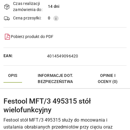
i
Czas realizacji
14 dni
Wyślij
dostawa
zamówienia do:
Cena przesyłki:
0
Pobierz produkt do PDF
EAN:
4014549096420
OPIS
INFORMACJE DOT.
OPINIE I
BEZPIECZEŃSTWA
OCENY (0)
Festool MFT/3 495315 stół
wielofunkcyjny
Festool stół MFT/3 495315 służy do mocowania i
ustalania obrabianych przedmiotów przy cięciu oraz