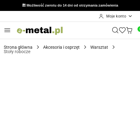
🔙 Możliwość zwrotu do 14 dni od otrzymania zamówienia
Moje konto
Przejdź do treści głównej
Przejdź do wyszukiwarki
Przejdź do moje konto
Przejdź do menu głównego
Przejdź do opisu produktu
Przejdź do stopki
Strona główna
Akcesoria i osprzęt
Warsztat
Stoły robocze