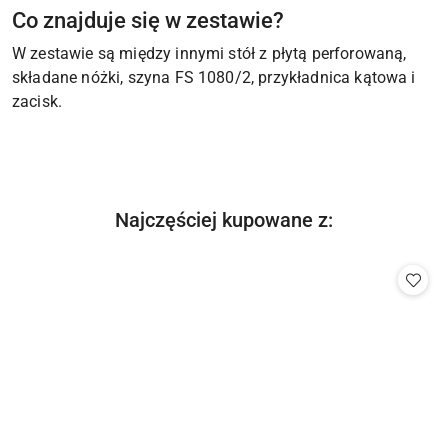
Co znajduje się w zestawie?
W zestawie są między innymi stół z płytą perforowaną,
składane nóżki, szyna FS 1080/2, przykładnica kątowa i
zacisk.
Produkty
Najczęściej kupowane z:
Pomiń karuzelę produktów
o
statusie: