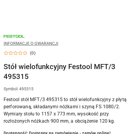
NARZĘDZIA
FESTOOL
DO
INFORMACJE O GWARANCJI
WARSZTATU,
MONTAŻU
(0)
I
PRAC
WYKOŃCZENIOWYCH
Stół wielofunkcyjny Festool MFT/3
495315
Symbol:
495315
Festool stół MFT/3 495315 to stół wielofunkcyjny z płytą
perforowaną, składanymi nóżkami i szyną FS 1080/2.
Wymiary stołu to 1157 x 773 mm, wysokość przy
rozłożonych nóżkach 900 mm, a obciążenie 120 kg.
Dostępność:
Dostępny na zamówienie - zamów online!