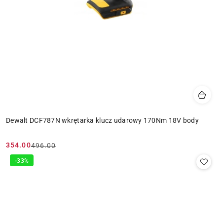
Dewalt DCF787N wkrętarka klucz udarowy 170Nm 18V body
354.00
496.00
Cena
Cena
promocyjna:
przed
-33%
promocją: