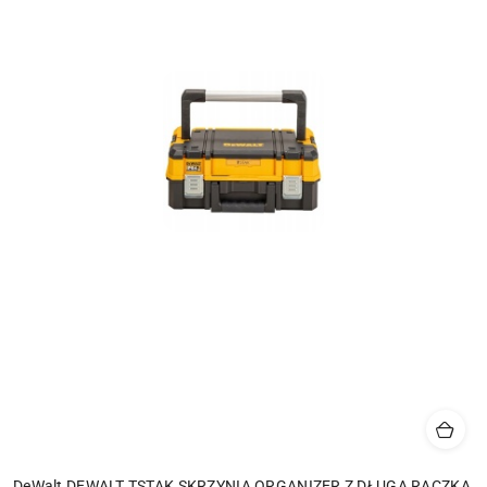
DeWalt DEWALT TSTAK SKRZYNIA ORGANIZER Z DŁUGĄ RĄCZKĄ