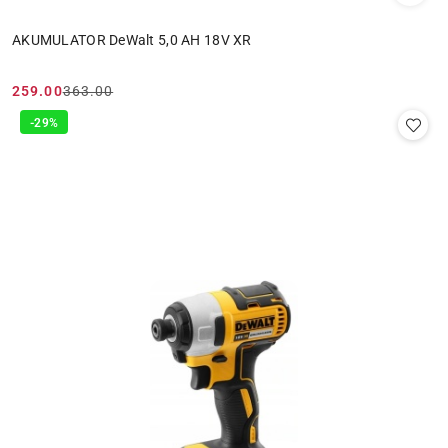
AKUMULATOR DeWalt 5,0 AH 18V XR
259.00
363.00
Cena
Cena
promocyjna:
przed
-29%
promocją: