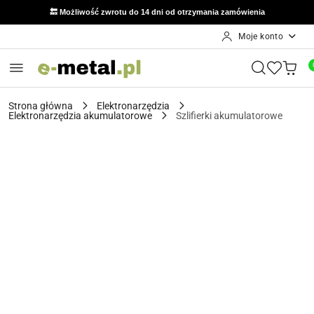
🔙 Możliwość zwrotu do 14 dni od otrzymania zamówienia
Moje konto
Przejdź do treści głównej
Przejdź do wyszukiwarki
Przejdź do moje konto
Przejdź do menu głównego
Przejdź do opisu produktu
Przejdź do stopki
Strona główna
Elektronarzędzia
Elektronarzędzia akumulatorowe
Szlifierki akumulatorowe