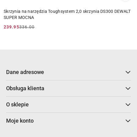
Skrzynia na narzędzia Toughsystem 2,0 skrzynia DS300 DEWALT
SUPER MOCNA
239.95
336.00
Cena
Cena
promocyjna:
przed
promocją:
Dane adresowe
Obsługa klienta
O sklepie
Moje konto