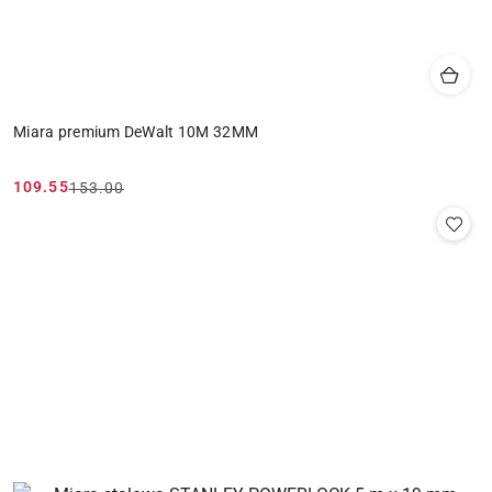
Miara premium DeWalt 10M 32MM
109.55
153.00
Cena
Cena
promocyjna:
przed
promocją: