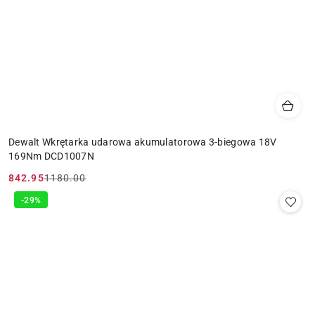
Dewalt Wkrętarka udarowa akumulatorowa 3-biegowa 18V
169Nm DCD1007N
842.95
1180.00
Cena
Cena
promocyjna:
przed
-29%
promocją: