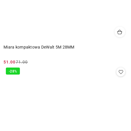
Miara kompaktowa DeWalt 5M 28MM
51.00
71.00
Cena
Cena
promocyjna:
przed
-28%
promocją: