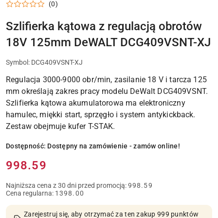
DEWALT
(0)
DO
WARSZTATU,
DOMU
Szlifierka kątowa z regulacją obrotów
I
PRAC
18V 125mm DeWALT DCG409VSNT-XJ
MONTAŻOWYCH
Symbol:
DCG409VSNT-XJ
Regulacja 3000-9000 obr/min, zasilanie 18 V i tarcza 125
mm określają zakres pracy modelu DeWalt DCG409VSNT.
Szlifierka kątowa akumulatorowa ma elektroniczny
hamulec, miękki start, sprzęgło i system antykickback.
Zestaw obejmuje kufer T-STAK.
Dostępność:
Dostępny na zamówienie - zamów online!
Cena:
998.59
Najniższa cena z 30 dni przed promocją:
998.59
Cena regularna:
1398.00
Zarejestruj się, aby otrzymać za ten zakup 999 punktów