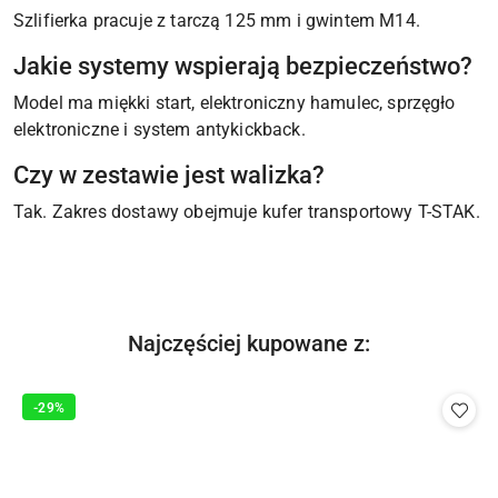
Szlifierka pracuje z tarczą 125 mm i gwintem M14.
Jakie systemy wspierają bezpieczeństwo?
Model ma miękki start, elektroniczny hamulec, sprzęgło
elektroniczne i system antykickback.
Czy w zestawie jest walizka?
Tak. Zakres dostawy obejmuje kufer transportowy T-STAK.
Produkty
Najczęściej kupowane z:
Pomiń karuzelę produktów
o
statusie:
-29%