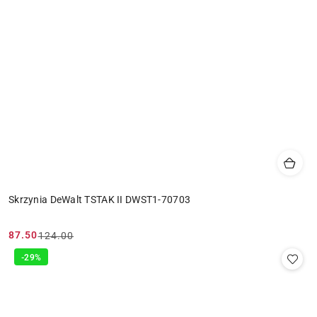
Skrzynia DeWalt TSTAK II DWST1-70703
87.50
124.00
Cena
Cena
promocyjna:
przed
-29%
promocją: