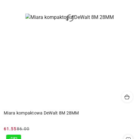
Miara kompaktowa DeWalt 8M 28MM
61.55
86.00
Cena
Cena
-28%