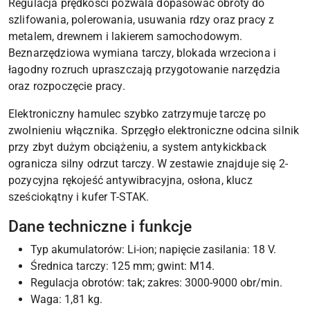
Regulacja prędkości pozwala dopasować obroty do
szlifowania, polerowania, usuwania rdzy oraz pracy z
metalem, drewnem i lakierem samochodowym.
Beznarzędziowa wymiana tarczy, blokada wrzeciona i
łagodny rozruch upraszczają przygotowanie narzędzia
oraz rozpoczęcie pracy.
Elektroniczny hamulec szybko zatrzymuje tarczę po
zwolnieniu włącznika. Sprzęgło elektroniczne odcina silnik
przy zbyt dużym obciążeniu, a system antykickback
ogranicza silny odrzut tarczy. W zestawie znajduje się 2-
pozycyjna rękojeść antywibracyjna, osłona, klucz
sześciokątny i kufer T-STAK.
Dane techniczne i funkcje
Typ akumulatorów: Li-ion; napięcie zasilania: 18 V.
Średnica tarczy: 125 mm; gwint: M14.
Regulacja obrotów: tak; zakres: 3000-9000 obr/min.
Waga: 1,81 kg.