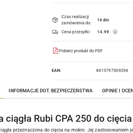
Dostępność
i
Czas realizacji
14 dni
zamówienia do:
dostawa
Cena przesyłki:
14.99
Pobierz produkt do PDF
EAN:
8413797309294
INFORMACJE DOT. BEZPIECZEŃSTWA
OPINIE I OCEN
 ciągła Rubi CPA 250 do cięci
iągła przeznaczona do cięcia na mokro. Jej zastosowaniem je