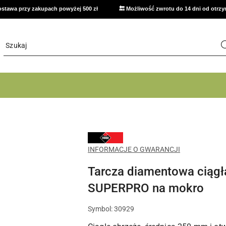
stawa przy zakupach powyżej 500 zł
🔙 Możliwość zwrotu do 14 dni od otrz
NARZĘDZIA
RUBI
DO
INFORMACJE O GWARANCJI
CIĘCIA,
WIERCENIA
Tarcza diamentowa ciąg
I
UKŁADANIA
PŁYTEK
SUPERPRO na mokro
CERAMICZNYCH
Symbol:
30929