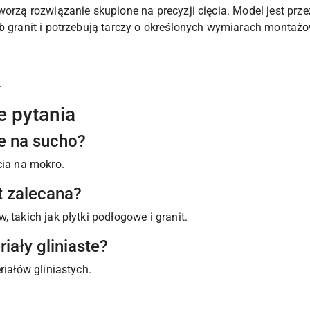
worzą rozwiązanie skupione na precyzji cięcia. Model jest prz
ub granit i potrzebują tarczy o określonych wymiarach montaż
.
e pytania
e na sucho?
cia na mokro.
t zalecana?
 takich jak płytki podłogowe i granit.
iały gliniaste?
riałów gliniastych.