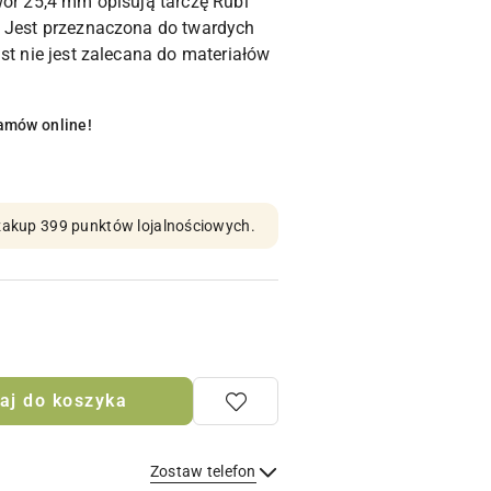
wór 25,4 mm opisują tarczę Rubi
. Jest przeznaczona do twardych
st nie jest zalecana do materiałów
amów online!
n zakup 399 punktów lojalnościowych.
aj do koszyka
Zostaw telefon