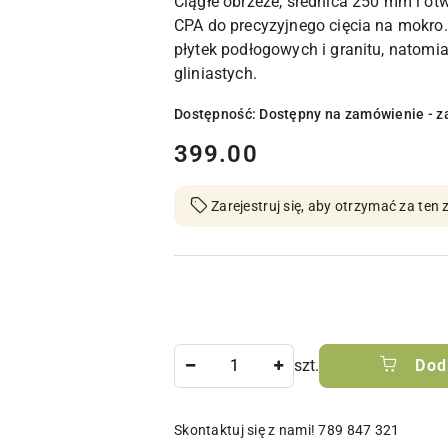
Ciągłe obrzeże, średnica 250 mm i ot
CPA do precyzyjnego cięcia na mokro
płytek podłogowych i granitu, natomia
gliniastych.
Dostępność:
Dostępny na zamówienie - z
cena:
399.00
Zarejestruj się, aby otrzymać za te
Ilość
szt.
Dod
Skontaktuj się z nami! 789 847 321