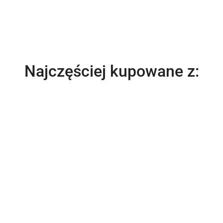
Produkty
Najczęściej kupowane z:
o
statusie: