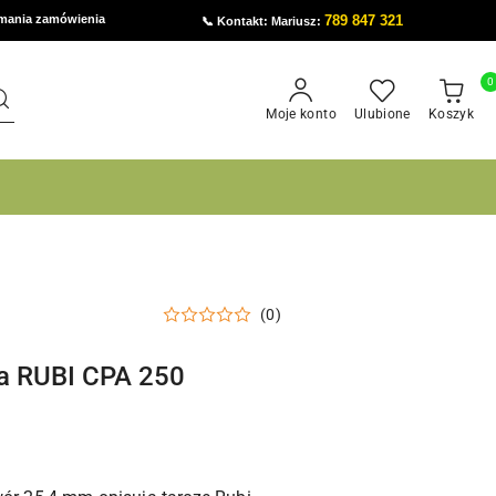
ymania zamówienia
789 847 321
📞 Kontakt: Mariusz:
0
Moje konto
Ulubione
Koszyk
(0)
ła RUBI CPA 250