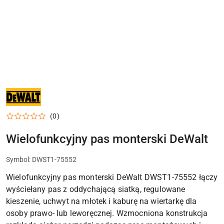
NARZĘDZIA
I
ELEKTRONARZĘDZIA
DEWALT
(0)
DO
WARSZTATU,
DOMU
Wielofunkcyjny pas monterski DeWalt
I
PRAC
MONTAŻOWYCH
Symbol:
DWST1-75552
Wielofunkcyjny pas monterski DeWalt DWST1-75552 łączy
wyściełany pas z oddychającą siatką, regulowane
kieszenie, uchwyt na młotek i kaburę na wiertarkę dla
osoby prawo- lub leworęcznej. Wzmocniona konstrukcja