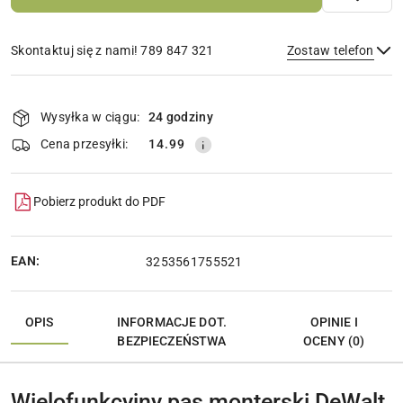
Skontaktuj się z nami! 789 847 321
Zostaw telefon
Dostępność
i
Wysyłka w ciągu:
24 godziny
Wyślij
dostawa
Cena przesyłki:
14.99
Pobierz produkt do PDF
EAN:
3253561755521
OPIS
INFORMACJE DOT.
OPINIE I
BEZPIECZEŃSTWA
OCENY (0)
Wielofunkcyjny pas monterski DeWalt