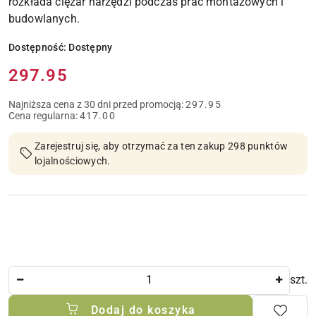
rozkłada ciężar narzędzi podczas prac montażowych i
budowlanych.
Dostępność:
Dostępny
Cena:
297.95
Najniższa cena z 30 dni przed promocją:
297.95
Cena regularna:
417.00
Zarejestruj się, aby otrzymać za ten zakup 298 punktów
lojalnościowych.
Ilość
szt.
Dodaj do koszyka