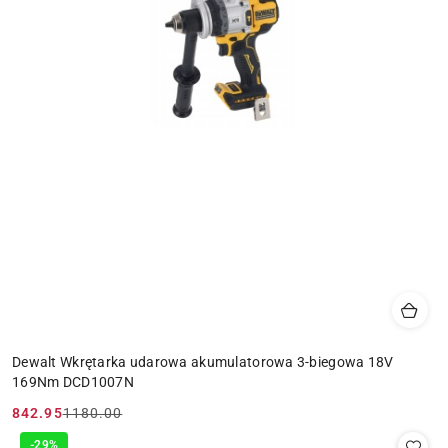
Dewalt Wkrętarka udarowa akumulatorowa 3-biegowa 18V
169Nm DCD1007N
842.95
1180.00
Cena
Cena
promocyjna:
przed
-29%