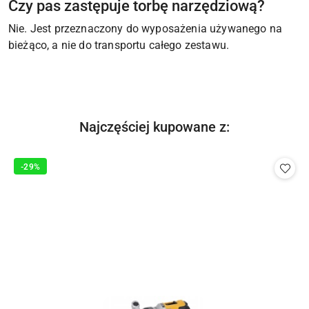
Czy pas zastępuje torbę narzędziową?
Nie. Jest przeznaczony do wyposażenia używanego na
bieżąco, a nie do transportu całego zestawu.
Produkty
Najczęściej kupowane z:
Pomiń karuzelę produktów
o
statusie:
-29%