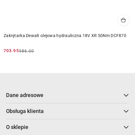
Zakrętarka Dewalt olejowa hydrauliczna 18V XR 50Nm DCF870
703.95
986.00
Cena
Cena
promocyjna:
przed
promocją:
Dane adresowe
Obsługa klienta
O sklepie