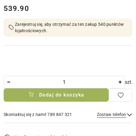
cena:
539.90
Zarejestruj się, aby otrzymać za ten zakup 540 punktów
lojalnościowych.
Ilość
szt.
Dodaj do koszyka
Skontaktuj się z nami! 789 847 321
Zostaw telefon
Dostępność
i