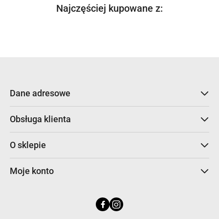
Produkty
Najczęściej kupowane z:
Pomiń karuzelę produktów
o
statusie:
Dane adresowe
Obsługa klienta
O sklepie
Moje konto