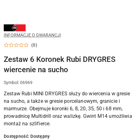
NARZĘDZIA
RUBI
DO
INFORMACJE O GWARANCJI
CIĘCIA,
WIERCENIA
(0)
I
UKŁADANIA
PŁYTEK
Zestaw 6 Koronek Rubi DRYGRES
CERAMICZNYCH
wiercenie na sucho
Symbol:
06969
Zestaw Rubi MINI DRYGRES służy do wiercenia w gresie
na sucho, a także w gresie porcelanowym, granicie i
marmurze. Obejmuje koronki 6, 8, 20, 35, 50 i 68 mm,
prowadnicę Multidrill oraz walizkę. Gwint M14 umożliwia
montaż na szlifierce.
Dostępność:
Dostępny