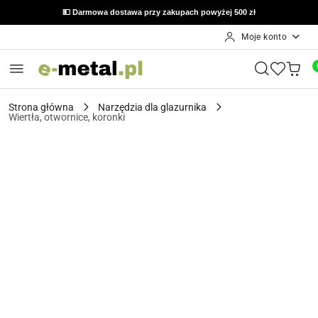
💵 Darmowa dostawa przy zakupach powyżej 500 zł
Moje konto
Przejdź do treści głównej
Przejdź do wyszukiwarki
Przejdź do moje konto
Przejdź do menu głównego
Przejdź do opisu produktu
Przejdź do stopki
Strona główna
Narzędzia dla glazurnika
Wiertła, otwornice, koronki