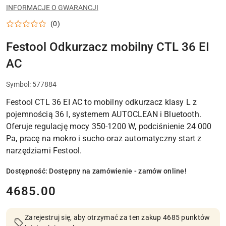
DO
INFORMACJE O GWARANCJI
WARSZTATU,
MONTAŻU
(0)
I
PRAC
WYKOŃCZENIOWYCH
Festool Odkurzacz mobilny CTL 36 EI
AC
Symbol:
577884
Festool CTL 36 EI AC to mobilny odkurzacz klasy L z
pojemnością 36 l, systemem AUTOCLEAN i Bluetooth.
Oferuje regulację mocy 350-1200 W, podciśnienie 24 000
Pa, pracę na mokro i sucho oraz automatyczny start z
narzędziami Festool.
Dostępność:
Dostępny na zamówienie - zamów online!
cena:
4685.00
Zarejestruj się, aby otrzymać za ten zakup 4685 punktów