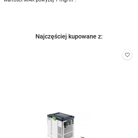
Produkty
Najczęściej kupowane z:
Pomiń karuzelę produktów
o
statusie: