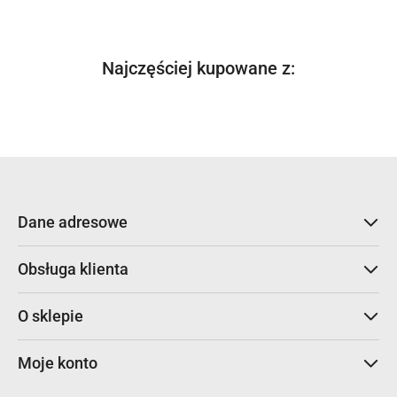
Produkty
Najczęściej kupowane z:
Pomiń karuzelę produktów
o
statusie:
Dane adresowe
Obsługa klienta
O sklepie
Moje konto