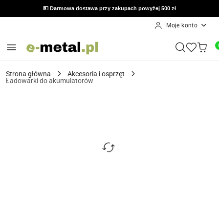
💵 Darmowa dostawa przy zakupach powyżej 500 zł
Moje konto
Przejdź do treści głównej
Przejdź do wyszukiwarki
Przejdź do moje konto
Przejdź do menu głównego
Przejdź do opisu produktu
Przejdź do stopki
Strona główna
Akcesoria i osprzęt
Ładowarki do akumulatorów