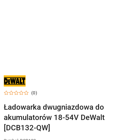
NARZĘDZIA
I
ELEKTRONARZĘDZIA
DEWALT
(0)
DO
WARSZTATU,
DOMU
Ładowarka dwugniazdowa do
I
PRAC
akumulatorów 18-54V DeWalt
MONTAŻOWYCH
[DCB132-QW]