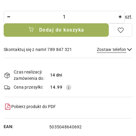
Ilość
szt.
Dodaj do koszyka
Skontaktuj się z nami! 789 847 321
Zostaw telefon
Dostępność
i
Czas realizacji
14 dni
Wyślij
dostawa
zamówienia do:
Cena przesyłki:
14.99
Pobierz produkt do PDF
EAN:
5035048640692