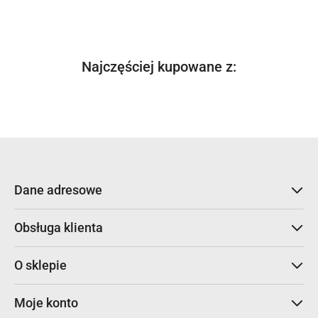
Produkty
Najczęściej kupowane z:
Pomiń karuzelę produktów
o
statusie:
Dane adresowe
Obsługa klienta
O sklepie
Moje konto