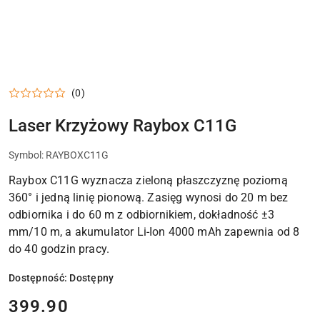
(0)
Laser Krzyżowy Raybox C11G
Symbol:
RAYBOXC11G
Raybox C11G wyznacza zieloną płaszczyznę poziomą
360° i jedną linię pionową. Zasięg wynosi do 20 m bez
odbiornika i do 60 m z odbiornikiem, dokładność ±3
mm/10 m, a akumulator Li-Ion 4000 mAh zapewnia od 8
do 40 godzin pracy.
Dostępność:
Dostępny
cena:
399.90