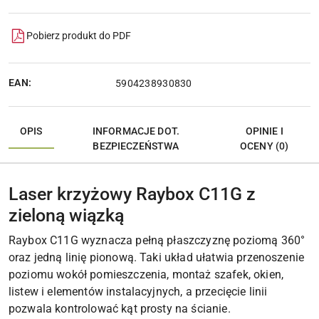
Pobierz produkt do PDF
EAN:
5904238930830
OPIS
INFORMACJE DOT.
OPINIE I
BEZPIECZEŃSTWA
OCENY (0)
Laser krzyżowy Raybox C11G z
zieloną wiązką
Raybox C11G wyznacza pełną płaszczyznę poziomą 360°
oraz jedną linię pionową. Taki układ ułatwia przenoszenie
poziomu wokół pomieszczenia, montaż szafek, okien,
listew i elementów instalacyjnych, a przecięcie linii
pozwala kontrolować kąt prosty na ścianie.