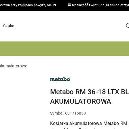
stawa przy zakupach powyżej 500 zł
🔙 Możliwość zwrotu do 14 dni od otrz
 akumulatorowe
NARZĘDZIA
METABO,
ELEKTRONARZĘDZIA
I
Metabo RM 36-18 LTX B
OSPRZĘT
DO
AKUMULATOROWA
WARSZTATU
Symbol:
601716850
Kosiarka akumulatorowa Metabo RM 