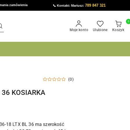
ymania zamówienia
789 847 321
📞 Kontakt: Mariusz:
0
Moje konto
Ulubione
Koszyk
(0)
L 36 KOSIARKA
36-18 LTX BL 36 ma szerokość