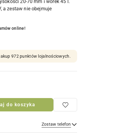
wysokości 20-70 mm i worek 45 l.
, a zestaw nie obejmuje
amów online!
n zakup 972 punktów lojalnościowych.
aj do koszyka
Zostaw telefon
Wyślij