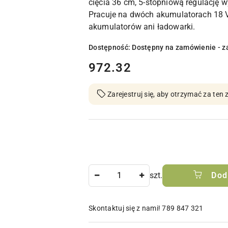
cięcia 36 cm, 5-stopniową regulację 
Pracuje na dwóch akumulatorach 18 V
akumulatorów ani ładowarki.
Dostępność:
Dostępny na zamówienie - z
cena:
972.32
Zarejestruj się, aby otrzymać za te
Ilość
szt.
Dod
Skontaktuj się z nami! 789 847 321