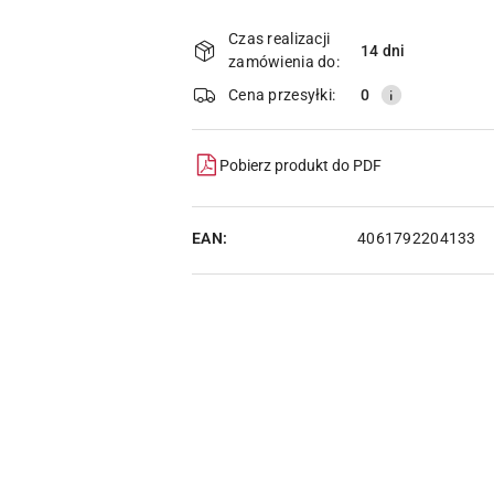
Dostępność
i
Czas realizacji
14 dni
zamówienia do:
dostawa
Cena przesyłki:
0
Pobierz produkt do PDF
EAN:
4061792204133