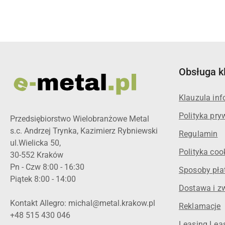
Obsługa k
Klauzula in
Polityka pry
Przedsiębiorstwo Wielobranżowe Metal
s.c. Andrzej Trynka, Kazimierz Rybniewski
Regulamin
ul.Wielicka 50,
Polityka coo
30-552 Kraków
Pn - Czw 8:00 - 16:30
Sposoby pła
Piątek 8:00 - 14:00
Dostawa i z
Kontakt Allegro: michal@metal.krakow.pl
Reklamacje
+48 515 430 046
Leasing Leas