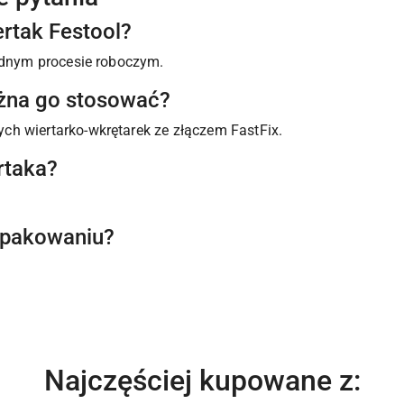
ertak Festool?
jednym procesie roboczym.
ożna go stosować?
h wiertarko-wkrętarek ze złączem FastFix.
rtaka?
 opakowaniu?
Produkty
Najczęściej kupowane z: