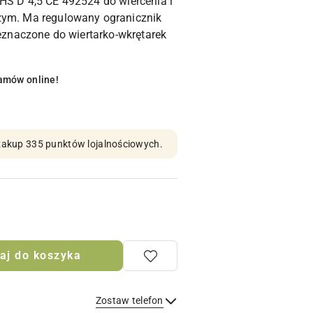
HS D 4,5 CE 492524 do wiercenia i
zym. Ma regulowany ogranicznik
zeznaczone do wiertarko-wkrętarek
amów online!
n zakup 335 punktów lojalnościowych.
aj do koszyka
Zostaw telefon