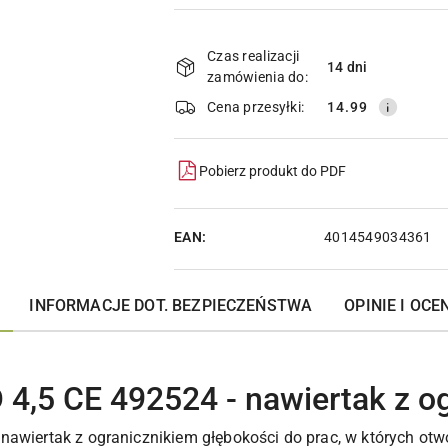
Dostępność
i
Czas realizacji
14 dni
zamówienia do:
dostawa
Cena przesyłki:
14.99
Pobierz produkt do PDF
EAN:
4014549034361
INFORMACJE DOT. BEZPIECZEŃSTWA
OPINIE I OCEN
 4,5 CE 492524 - nawiertak z o
nawiertak z ogranicznikiem głębokości do prac, w których otw