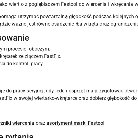
jako wiertło z pogłębiaczem Festool do wiercenia i wkręcania
pomaga utrzymać powtarzalną głębokość podczas kolejnych ot
dzie ważne jest równe osadzenie łba wkrętu oraz ograniczenie
sowanie
dnym procesie roboczym.
rętarek ze złączem FastFix.
i do kontroli pracy.
e do pracy seryjnej, gdy jeden osprzęt ma przygotować otwór i
Fix w swojej wiertarko-wkrętarce oraz dobierz głębokość do m
zniki wiercenia
oraz
asortyment marki Festool
.
e pytania