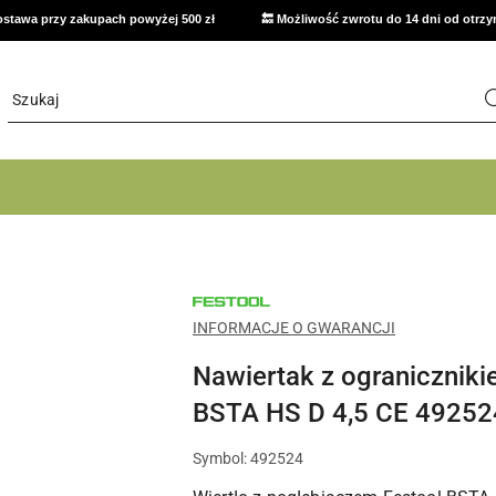
stawa przy zakupach powyżej 500 zł
🔙 Możliwość zwrotu do 14 dni od otrz
NARZĘDZIA
FESTOOL
DO
INFORMACJE O GWARANCJI
WARSZTATU,
MONTAŻU
Nawiertak z ograniczniki
I
PRAC
WYKOŃCZENIOWYCH
BSTA HS D 4,5 CE 49252
Symbol:
492524