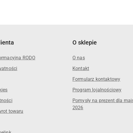
o
statusie:
lienta
O sklepie
formacyjna RODO
O nas
watności
Kontakt
Formularz kontaktowy
kies
Program lojalnościowy
tności
Pomysły na prezent dla maj
2026
wrot towaru
elink