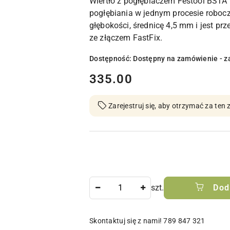
Wiertło z pogłębiaczem Festool BSTA 
pogłębiania w jednym procesie roboc
głębokości, średnicę 4,5 mm i jest pr
ze złączem FastFix.
Dostępność:
Dostępny na zamówienie - z
cena:
335.00
Zarejestruj się, aby otrzymać za te
Ilość
szt.
Dod
Skontaktuj się z nami! 789 847 321