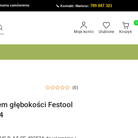
ymania zamówienia
789 847 321
📞 Kontakt: Mariusz:
0
Moje konto
Ulubione
Koszyk
(0)
em głębokości Festool
4