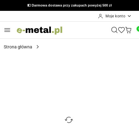
💵 Darmowa dostawa przy zakupach powyżej 500 zł
Moje konto
Przejdź do treści głównej
Przejdź do wyszukiwarki
Przejdź do moje konto
Przejdź do menu głównego
Przejdź do opisu produktu
Przejdź do stopki
Strona główna