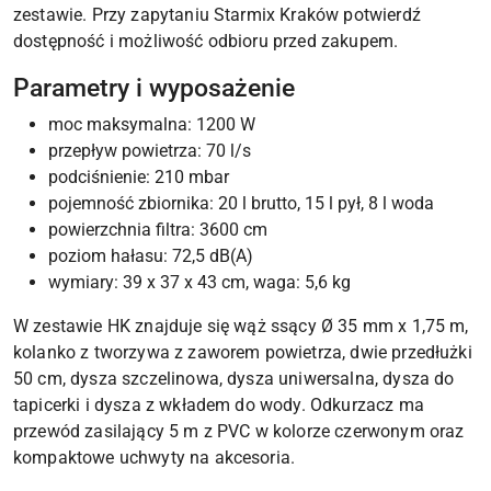
zestawie. Przy zapytaniu Starmix Kraków potwierdź
dostępność i możliwość odbioru przed zakupem.
Parametry i wyposażenie
moc maksymalna: 1200 W
przepływ powietrza: 70 l/s
podciśnienie: 210 mbar
pojemność zbiornika: 20 l brutto, 15 l pył, 8 l woda
powierzchnia filtra: 3600 cm
poziom hałasu: 72,5 dB(A)
wymiary: 39 x 37 x 43 cm, waga: 5,6 kg
W zestawie HK znajduje się wąż ssący Ø 35 mm x 1,75 m,
kolanko z tworzywa z zaworem powietrza, dwie przedłużki
50 cm, dysza szczelinowa, dysza uniwersalna, dysza do
tapicerki i dysza z wkładem do wody. Odkurzacz ma
przewód zasilający 5 m z PVC w kolorze czerwonym oraz
kompaktowe uchwyty na akcesoria.