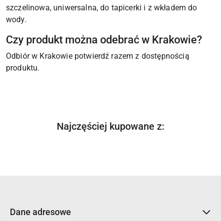
szczelinowa, uniwersalna, do tapicerki i z wkładem do
wody.
Czy produkt można odebrać w Krakowie?
Odbiór w Krakowie potwierdź razem z dostępnością
produktu.
Produkty
Najczęściej kupowane z:
Pomiń karuzelę produktów
o
statusie:
Dane adresowe