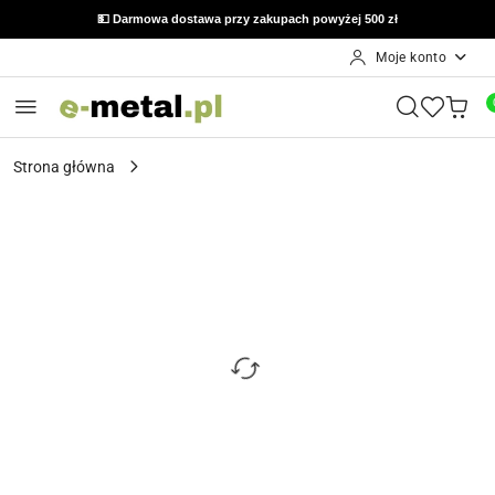
💵 Darmowa dostawa przy zakupach powyżej 500 zł
Moje konto
Przejdź do treści głównej
Przejdź do wyszukiwarki
Przejdź do moje konto
Przejdź do menu głównego
Przejdź do opisu produktu
Przejdź do stopki
Strona główna