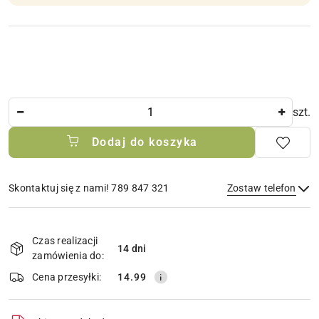
Ilość
szt.
Dodaj do koszyka
Skontaktuj się z nami! 789 847 321
Zostaw telefon
Dostępność
i
Czas realizacji
14 dni
Wyślij
dostawa
zamówienia do:
Cena przesyłki:
14.99