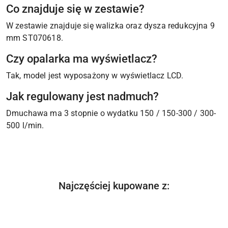
Co znajduje się w zestawie?
W zestawie znajduje się walizka oraz dysza redukcyjna 9
mm ST070618.
Czy opalarka ma wyświetlacz?
Tak, model jest wyposażony w wyświetlacz LCD.
Jak regulowany jest nadmuch?
Dmuchawa ma 3 stopnie o wydatku 150 / 150-300 / 300-
500 l/min.
Produkty
Najczęściej kupowane z:
Pomiń karuzelę produktów
o
statusie: