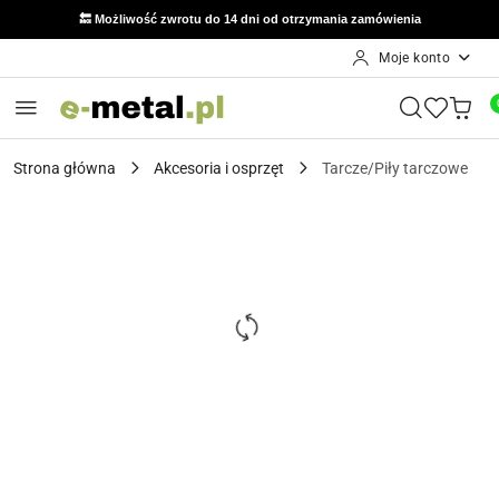
🔙 Możliwość zwrotu do 14 dni od otrzymania zamówienia
Moje konto
Przejdź do treści głównej
Przejdź do wyszukiwarki
Przejdź do moje konto
Przejdź do menu głównego
Przejdź do opisu produktu
Przejdź do stopki
Strona główna
Akcesoria i osprzęt
Tarcze/Piły tarczowe