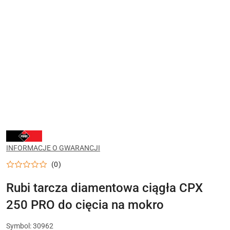
NARZĘDZIA
RUBI
DO
INFORMACJE O GWARANCJI
CIĘCIA,
WIERCENIA
(0)
I
UKŁADANIA
PŁYTEK
Rubi tarcza diamentowa ciągła CPX
CERAMICZNYCH
250 PRO do cięcia na mokro
Symbol:
30962