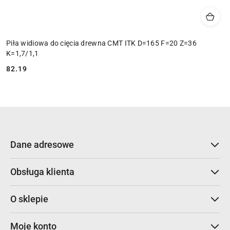
Piła widiowa do cięcia drewna CMT ITK D=165 F=20 Z=36
K=1,7/1,1
82.19
Cena:
Dane adresowe
Obsługa klienta
O sklepie
Moje konto