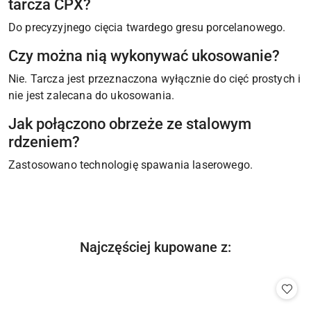
tarcza CPX?
Do precyzyjnego cięcia twardego gresu porcelanowego.
Czy można nią wykonywać ukosowanie?
Nie. Tarcza jest przeznaczona wyłącznie do cięć prostych i
nie jest zalecana do ukosowania.
Jak połączono obrzeże ze stalowym
rdzeniem?
Zastosowano technologię spawania laserowego.
Produkty
Najczęściej kupowane z:
Pomiń karuzelę produktów
o
statusie: