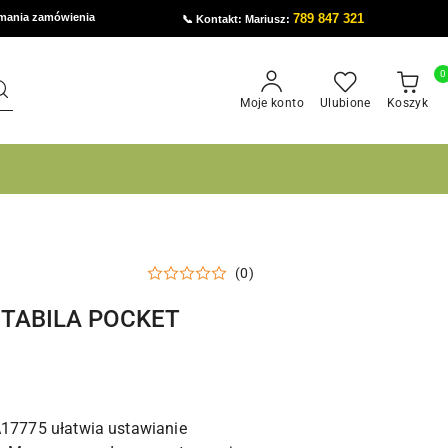
ymania zamówienia
789 847 321
📞 Kontakt: Mariusz:
0
Moje konto
Ulubione
Koszyk
(0)
STABILA POCKET
A17775 ułatwia ustawianie