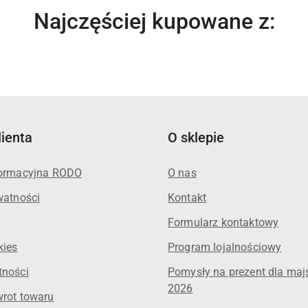
Produkty
Najczęściej kupowane z:
o
statusie:
lienta
O sklepie
formacyjna RODO
O nas
watności
Kontakt
Formularz kontaktowy
kies
Program lojalnościowy
tności
Pomysły na prezent dla maj
2026
wrot towaru