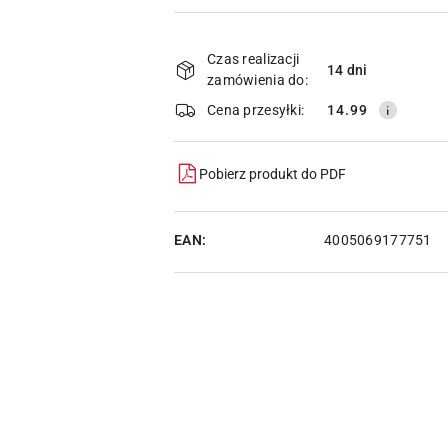
Dostępność
i
Czas realizacji
14 dni
zamówienia do:
dostawa
Cena przesyłki:
14.99
Pobierz produkt do PDF
EAN:
4005069177751