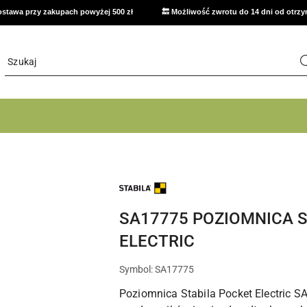
stawa przy zakupach powyżej 500 zł
🔙 Możliwość zwrotu do 14 dni od otrz
NAZWA
PRODUCENTA:
STABILA
SA17775 POZIOMNICA 
ELECTRIC
Symbol:
SA17775
Poziomnica Stabila Pocket Electric S