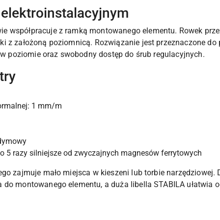
 elektroinstalacyjnym
ie współpracuje z ramką montowanego elementu. Rowek prz
i z założoną poziomnicą. Rozwiązanie jest przeznaczone do pr
u w poziomie oraz swobodny dostęp do śrub regulacyjnych.
try
normalnej: 1 mm/m
odymowy
5 razy silniejsze od zwyczajnych magnesów ferrytowych
ego zajmuje mało miejsca w kieszeni lub torbie narzędziowej.
 do montowanego elementu, a duża libella STABILA ułatwia od