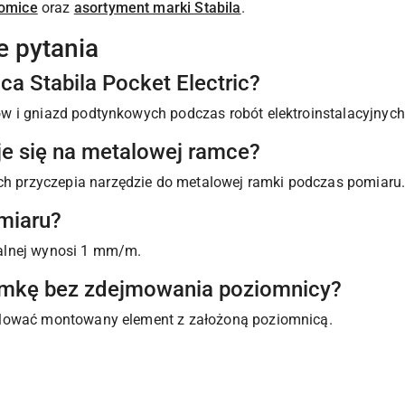
omice
oraz
asortyment marki Stabila
.
e pytania
a Stabila Pocket Electric?
w i gniazd podtynkowych podczas robót elektroinstalacyjnych
e się na metalowej ramce?
przyczepia narzędzie do metalowej ramki podczas pomiaru
miaru?
alnej wynosi 1 mm/m.
amkę bez zdejmowania poziomnicy?
ulować montowany element z założoną poziomnicą.