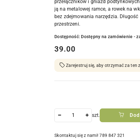
przełączników i gniazd podtynkowy
ją na metalowej ramce, a rowek na w
bez zdejmowania narzędzia. Długość 
przestrzeni.
Dostępność:
Dostępny na zamówienie - z
cena:
39.00
Zarejestruj się, aby otrzymać za te
Ilość
szt.
Dod
Skontaktuj się z nami! 789 847 321