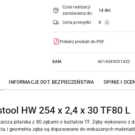
i
Czas realizacji
14 dni
zamówienia do:
dostawa
Cena przesyłki:
0
Pobierz produkt do PDF
EAN:
4014549351420
INFORMACJE DOT. BEZPIECZEŃSTWA
OPINIE I OCEN
stool HW 254 x 2,4 x 30 TF80 L
tarcza pilarska z 80 zębami o kształcie TF. Zęby wykonano z 
cięcia i geometria zęba są dopasowane do wskazanych materia