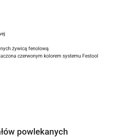
wej
zanych żywicą fenolową
naczona czerwonym kolorem systemu Festool
ałów powlekanych