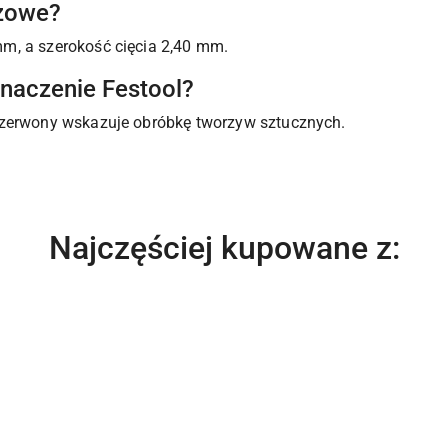
ażowe?
m, a szerokość cięcia 2,40 mm.
naczenie Festool?
czerwony wskazuje obróbkę tworzyw sztucznych.
Produkty
Najczęściej kupowane z:
o
statusie: