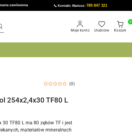
ymania zamówienia
789 847 321
📞 Kontakt: Mariusz:
0
Moje konto
Ulubione
Koszyk
(0)
ool 254x2,4x30 TF80 L
 x 30 TF80 L ma 80 zębów TF i jest
lekanych, materiałów mineralnych