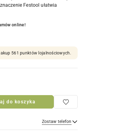
znaczenie Festool ułatwia
amów online!
n zakup 561 punktów lojalnościowych.
aj do koszyka
Zostaw telefon
Wyślij