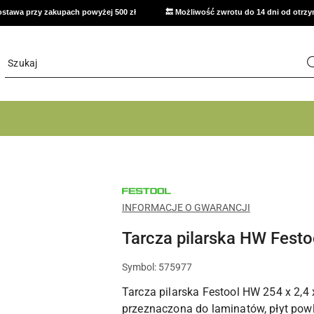
stawa przy zakupach powyżej 500 zł
🔙 Możliwość zwrotu do 14 dni od otrz
NARZĘDZIA
FESTOOL
DO
INFORMACJE O GWARANCJI
WARSZTATU,
MONTAŻU
Tarcza pilarska HW Fest
I
PRAC
WYKOŃCZENIOWYCH
Symbol:
575977
Tarcza pilarska Festool HW 254 x 2,4
przeznaczona do laminatów, płyt pow