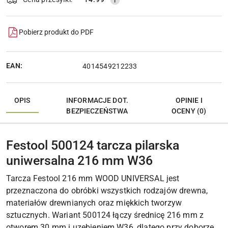
Pobierz produkt do PDF
EAN:
4014549212233
OPIS
INFORMACJE DOT.
OPINIE I
BEZPIECZEŃSTWA
OCENY (0)
Festool 500124 tarcza pilarska
uniwersalna 216 mm W36
Tarcza Festool 216 mm WOOD UNIVERSAL jest
przeznaczona do obróbki wszystkich rodzajów drewna,
materiałów drewnianych oraz miękkich tworzyw
sztucznych. Wariant 500124 łączy średnicę 216 mm z
otworem 30 mm i uzębieniem W36, dlatego przy doborze