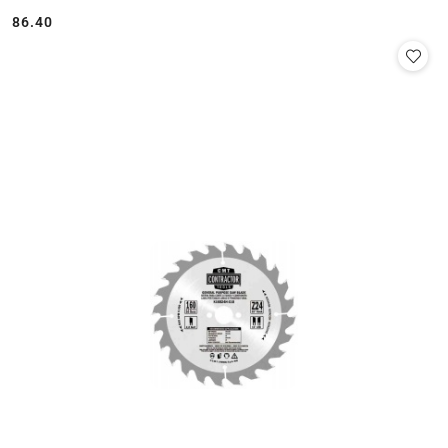
86.40
Cena: