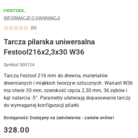
NARZĘDZIA
FESTOOL
DO
INFORMACJE O GWARANCJI
WARSZTATU,
MONTAŻU
(0)
I
PRAC
WYKOŃCZENIOWYCH
Tarcza pilarska uniwersalna
Festool216x2,3x30 W36
Symbol:
500124
Tarcza Festool 216 mm do drewna, materiałów
drewnianych i miękkich tworzyw sztucznych. Wariant W36
ma otwór 30 mm, szerokość cięcia 2,30 mm, 36 zębów i
kąt natarcia -5°. Parametry ułatwiają dopasowanie tarczy
do wymaganej konfiguracji pilarki.
Dostępność:
Dostępny na zamówienie - zamów online!
cena:
328.00