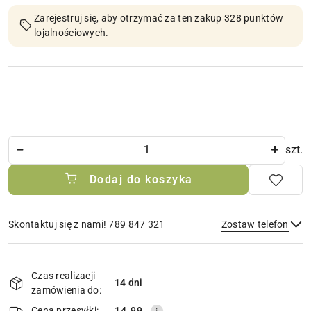
Zarejestruj się, aby otrzymać za ten zakup 328 punktów
lojalnościowych.
Ilość
szt.
Dodaj do koszyka
Skontaktuj się z nami! 789 847 321
Zostaw telefon
Dostępność
i
Czas realizacji
14 dni
Wyślij
dostawa
zamówienia do:
Cena przesyłki:
14.99