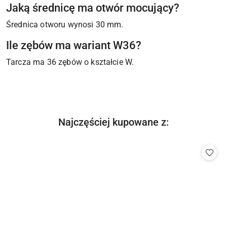
Jaką średnicę ma otwór mocujący?
Średnica otworu wynosi 30 mm.
Ile zębów ma wariant W36?
Tarcza ma 36 zębów o kształcie W.
Produkty
Najczęściej kupowane z:
Pomiń karuzelę produktów
o
statusie: