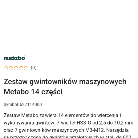
NARZĘDZIA
METABO,
ELEKTRONARZĘDZIA
(0)
I
OSPRZĘT
DO
Zestaw gwintowników maszynowych
WARSZTATU
Metabo 14 części
Symbol:
627114000
Zestaw Metabo zawiera 14 elementów do wiercenia i
wykonywania gwintów: 7 wierteł HSS-G od 2,5 do 10,2 mm
oraz 7 gwintowników maszynowych M3-M12. Narzędzia
są przeznaczone do gwintów przelotowych w stali do 800