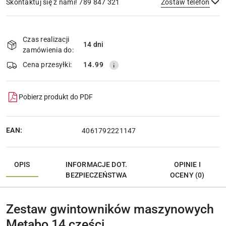
Skontaktuj się z nami! 789 847 321
Zostaw telefon
Dostępność
i
Czas realizacji
14 dni
Wyślij
dostawa
zamówienia do:
Cena przesyłki:
14.99
Pobierz produkt do PDF
EAN:
4061792221147
OPIS
INFORMACJE DOT.
OPINIE I
BEZPIECZEŃSTWA
OCENY (0)
Zestaw gwintowników maszynowych
Metabo 14 części