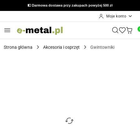
💵 Darmowa dostawa przy zakupach powyżej 500 zł
Moje konto
Przejdź do treści głównej
Przejdź do wyszukiwarki
Przejdź do moje konto
Przejdź do menu głównego
Przejdź do opisu produktu
Przejdź do stopki
Strona główna
Akcesoria i osprzęt
Gwintowniki