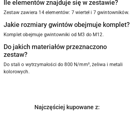
Ile elementów znajduje się w zestawie?
Zestaw zawiera 14 elementów: 7 wierteł i 7 gwintowników.
Jakie rozmiary gwintów obejmuje komplet?
Komplet obejmuje gwintowniki od M3 do M12.
Do jakich materiałów przeznaczono
zestaw?
Do stali o wytrzymałości do 800 N/mm², żeliwa i metali
kolorowych.
Produkty
Najczęściej kupowane z:
Pomiń karuzelę produktów
o
statusie: