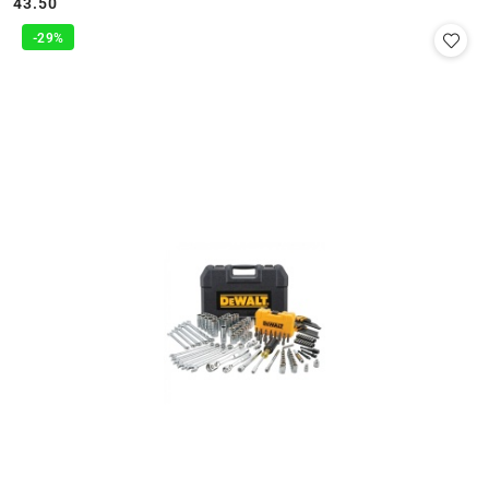
43.50
Cena:
-29%