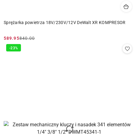
Sprężarka powietrza 18V/230V/12V DeWalt XR KOMPRESOR
589.95
840.00
Cena
Cena
promocyjna:
przed
-23%
promocją: