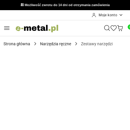
🔙 Możliwość zwrotu do 14 dni od otrzymania zamówienia
Moje konto
Przejdź do treści głównej
Przejdź do wyszukiwarki
Przejdź do moje konto
Przejdź do menu głównego
Przejdź do opisu produktu
Przejdź do stopki
Strona główna
Narzędzia ręczne
Zestawy narzędzi