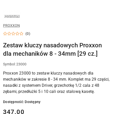
NARZĘDZIA
PROXXON
DO
MODELARSTWA,
PROXXON
SERWISU
I
PRECYZYJNEJ
(0)
OBRÓBKI
DETALI
Zestaw kluczy nasadowych Proxxon
dla mechaników 8 - 34mm [29 cz.]
Symbol:
23000
Proxxon 23000 to zestaw kluczy nasadowych dla
mechaników w zakresie 8 - 34 mm. Komplet ma 29 części,
nasadki z systemem Driver, grzechotkę 1/2 cala z 48
zębami, przedłużki 5 i 10 cali oraz stalową kasetę.
Dostępność:
Dostępny
cena:
347.00