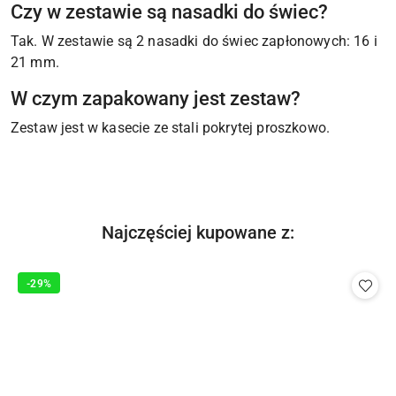
Czy w zestawie są nasadki do świec?
Tak. W zestawie są 2 nasadki do świec zapłonowych: 16 i
21 mm.
W czym zapakowany jest zestaw?
Zestaw jest w kasecie ze stali pokrytej proszkowo.
Produkty
Najczęściej kupowane z:
Pomiń karuzelę produktów
o
statusie:
-29%