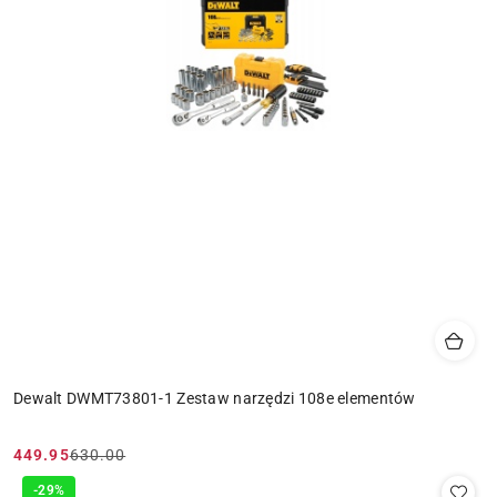
Dewalt DWMT73801-1 Zestaw narzędzi 108e elementów
449.95
630.00
Cena
Cena
promocyjna:
przed
-29%