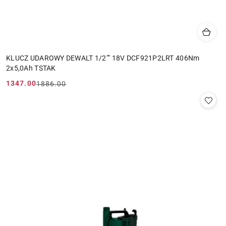
KLUCZ UDAROWY DEWALT 1/2"" 18V DCF921P2LRT 406Nm
2x5,0Ah TSTAK
1347.00
1886.00
Cena
Cena
promocyjna:
przed
promocją: