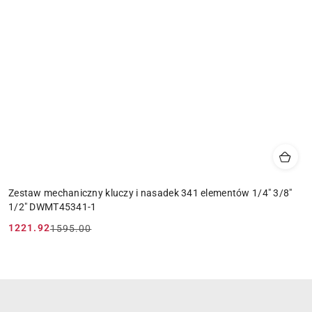
Zestaw mechaniczny kluczy i nasadek 341 elementów 1/4" 3/8"
1/2" DWMT45341-1
1221.92
1595.00
Cena
Cena
promocyjna:
przed
promocją: