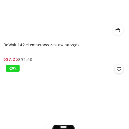
DeWalt 142 el.emnetowy zestaw narzędzi
637.25
892.00
Cena
Cena
promocyjna:
przed
-29%
promocją: