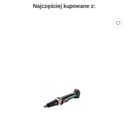
Produkty
Najczęściej kupowane z:
Pomiń karuzelę produktów
o
statusie: