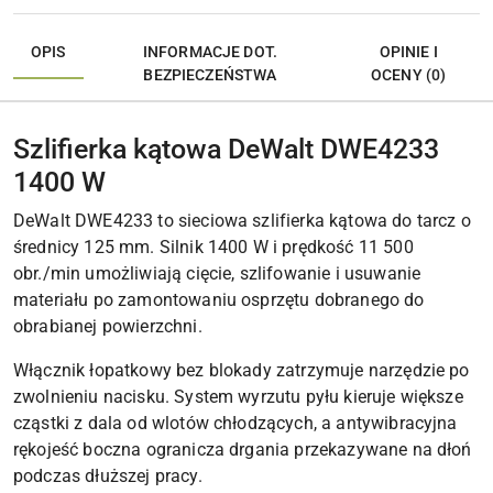
OPIS
INFORMACJE DOT.
OPINIE I
BEZPIECZEŃSTWA
OCENY (0)
Szlifierka kątowa DeWalt DWE4233
1400 W
DeWalt DWE4233 to sieciowa szlifierka kątowa do tarcz o
średnicy 125 mm. Silnik 1400 W i prędkość 11 500
obr./min umożliwiają cięcie, szlifowanie i usuwanie
materiału po zamontowaniu osprzętu dobranego do
obrabianej powierzchni.
Włącznik łopatkowy bez blokady zatrzymuje narzędzie po
zwolnieniu nacisku. System wyrzutu pyłu kieruje większe
cząstki z dala od wlotów chłodzących, a antywibracyjna
rękojeść boczna ogranicza drgania przekazywane na dłoń
podczas dłuższej pracy.