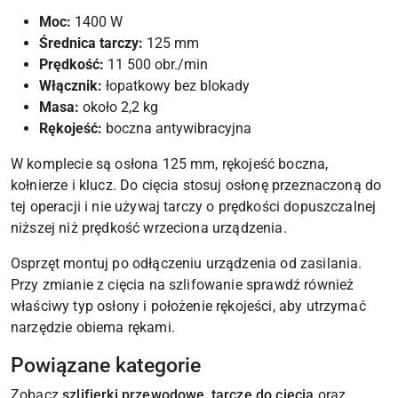
Moc:
1400 W
Średnica tarczy:
125 mm
Prędkość:
11 500 obr./min
Włącznik:
łopatkowy bez blokady
Masa:
około 2,2 kg
Rękojeść:
boczna antywibracyjna
W komplecie są osłona 125 mm, rękojeść boczna,
kołnierze i klucz. Do cięcia stosuj osłonę przeznaczoną do
tej operacji i nie używaj tarczy o prędkości dopuszczalnej
niższej niż prędkość wrzeciona urządzenia.
Osprzęt montuj po odłączeniu urządzenia od zasilania.
Przy zmianie z cięcia na szlifowanie sprawdź również
właściwy typ osłony i położenie rękojeści, aby utrzymać
narzędzie obiema rękami.
Powiązane kategorie
Zobacz
szlifierki przewodowe
,
tarcze do cięcia
oraz