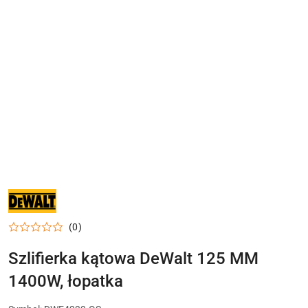
NARZĘDZIA
I
ELEKTRONARZĘDZIA
DEWALT
(0)
DO
WARSZTATU,
DOMU
Szlifierka kątowa DeWalt 125 MM
I
PRAC
1400W, łopatka
MONTAŻOWYCH