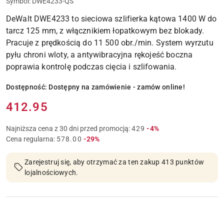
Symbol:
DWE4233-QS
DeWalt DWE4233 to sieciowa szlifierka kątowa 1400 W do
tarcz 125 mm, z włącznikiem łopatkowym bez blokady.
Pracuje z prędkością do 11 500 obr./min. System wyrzutu
pyłu chroni wloty, a antywibracyjna rękojeść boczna
poprawia kontrolę podczas cięcia i szlifowania.
Dostępność:
Dostępny na zamówienie - zamów online!
Cena:
412.95
Rabat:
Najniższa cena z 30 dni przed promocją:
429
-4%
Rabat:
Cena regularna:
578.00
-29%
Zarejestruj się, aby otrzymać za ten zakup 413 punktów
lojalnościowych.