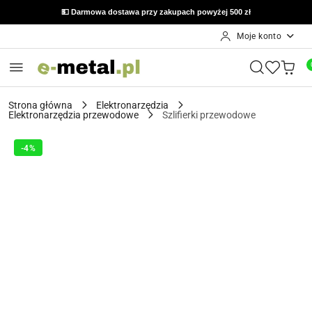
🔙 Możliwość zwrotu do 14 dni od otrzymania zamówienia
💵 Darmowa dostawa przy zakupach powyżej 500 zł
Moje konto
Przejdź do treści głównej
Przejdź do wyszukiwarki
Przejdź do moje konto
Przejdź do menu głównego
Przejdź do opisu produktu
Przejdź do stopki
Strona główna
Elektronarzędzia
Elektronarzędzia przewodowe
Szlifierki przewodowe
-4%