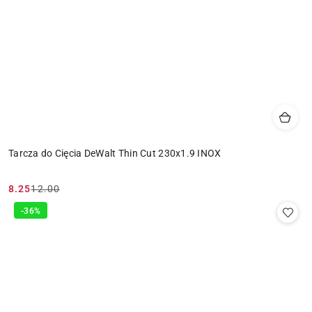
Tarcza do Cięcia DeWalt Thin Cut 230x1.9 INOX
8.25
12.00
Cena
Cena
promocyjna:
przed
-36%
promocją: