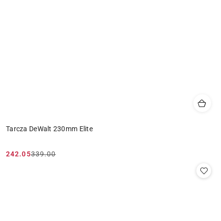
Tarcza DeWalt 230mm Elite
242.05
339.00
Cena
Cena
promocyjna:
przed
promocją: