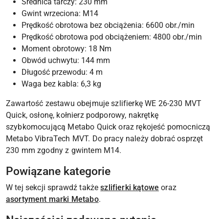
Średnica tarczy: 230 mm
Gwint wrzeciona: M14
Prędkość obrotowa bez obciążenia: 6600 obr./min
Prędkość obrotowa pod obciążeniem: 4800 obr./min
Moment obrotowy: 18 Nm
Obwód uchwytu: 144 mm
Długość przewodu: 4 m
Waga bez kabla: 6,3 kg
Zawartość zestawu obejmuje szlifierkę WE 26-230 MVT
Quick, osłonę, kołnierz podporowy, nakrętkę
szybkomocującą Metabo Quick oraz rękojeść pomocniczą
Metabo VibraTech MVT. Do pracy należy dobrać osprzęt
230 mm zgodny z gwintem M14.
Powiązane kategorie
W tej sekcji sprawdź także
szlifierki kątowe
oraz
asortyment marki Metabo
.