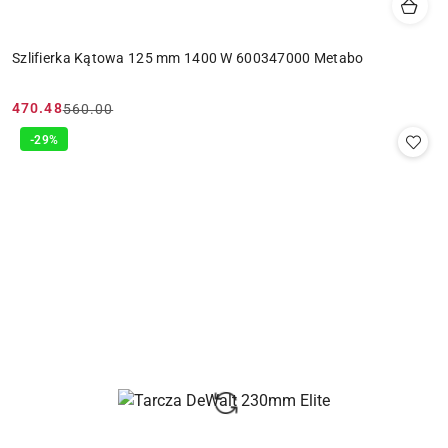
Szlifierka Kątowa 125 mm 1400 W 600347000 Metabo
470.48
560.00
Cena
Cena
promocyjna:
przed
-29%
promocją: