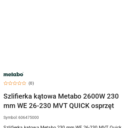
NARZĘDZIA
METABO,
ELEKTRONARZĘDZIA
(0)
I
OSPRZĘT
DO
Szlifierka kątowa Metabo 2600W 230
WARSZTATU
mm WE 26-230 MVT QUICK osprzęt
Symbol:
606475000
Szlifierka kątowa Metabo 230 mm WE 26-230 MVT Quick