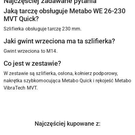
Najczęściej zadawane pytania
Jaką tarczę obsługuje Metabo WE 26-230
MVT Quick?
Szlifierka obsługuje tarczę 230 mm.
Jaki gwint wrzeciona ma ta szlifierka?
Gwint wrzeciona to M14.
Co jest w zestawie?
W zestawie są szlifierka, osłona, kołnierz podporowy,
nakrętka szybkomocująca Metabo Quick i rękojeść Metabo
VibraTech MVT.
Produkty
Najczęściej kupowane z:
Pomiń karuzelę produktów
o