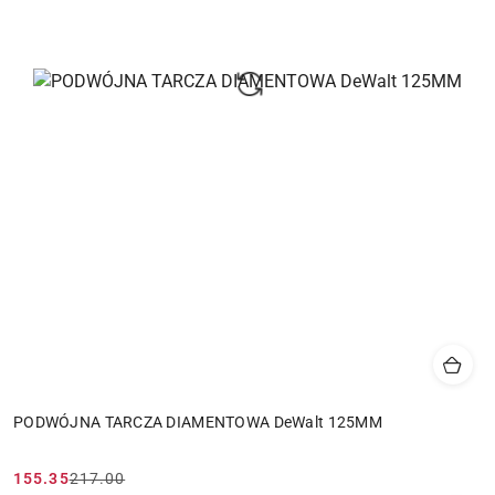
PODWÓJNA TARCZA DIAMENTOWA DeWalt 125MM
155.35
217.00
Cena
Cena