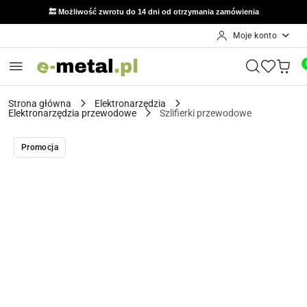
🔙 Możliwość zwrotu do 14 dni od otrzymania zamówienia
Moje konto
Przejdź do treści głównej
Przejdź do wyszukiwarki
Przejdź do moje konto
Przejdź do menu głównego
Przejdź do opisu produktu
Przejdź do stopki
Strona główna
Elektronarzędzia
Elektronarzędzia przewodowe
Szlifierki przewodowe
Promocja