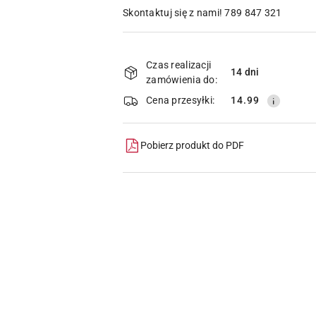
Skontaktuj się z nami! 789 847 321
Dostępność
i
Czas realizacji
14 dni
zamówienia do:
dostawa
Cena przesyłki:
14.99
Pobierz produkt do PDF