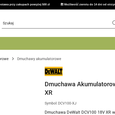
stawa przy zakupach powyżej 500 zł
🔙 Możliwość zwrotu do 14 dni od otrz
orowe
Dmuchawy akumulatorowe
NARZĘDZIA
I
ELEKTRONARZĘDZIA
DEWALT
Dmuchawa Akumulatorow
DO
WARSZTATU,
DOMU
XR
I
PRAC
MONTAŻOWYCH
Symbol:
DCV100-XJ
Dmuchawa DeWalt DCV100 18V XR waż