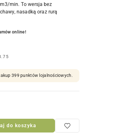
m3/min. To wersja bez
uchawy, nasadką oraz rurą
amów online!
8.75
n zakup 399 punktów lojalnościowych.
aj do koszyka