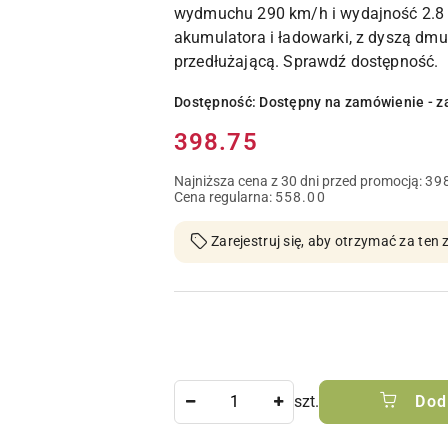
wydmuchu 290 km/h i wydajność 2.8 
akumulatora i ładowarki, z dyszą dm
przedłużającą. Sprawdź dostępność.
Dostępność:
Dostępny na zamówienie - z
Cena:
398.75
Najniższa cena z 30 dni przed promocją:
39
Cena regularna:
558.00
Zarejestruj się, aby otrzymać za te
Ilość
szt.
Dod