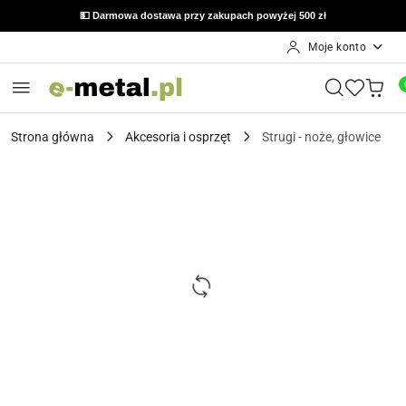
🔙 Możliwość zwrotu do 14 dni od otrzymania zamówienia
💵 Darmowa dostawa przy zakupach powyżej 500 zł
Moje konto
Przejdź do treści głównej
Przejdź do wyszukiwarki
Przejdź do moje konto
Przejdź do menu głównego
Przejdź do opisu produktu
Przejdź do stopki
Strona główna
Akcesoria i osprzęt
Strugi - noże, głowice