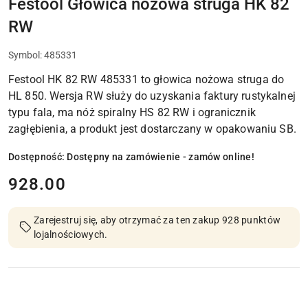
Festool Głowica nożowa struga HK 82
RW
Symbol:
485331
Festool HK 82 RW 485331 to głowica nożowa struga do
HL 850. Wersja RW służy do uzyskania faktury rustykalnej
typu fala, ma nóż spiralny HS 82 RW i ogranicznik
zagłębienia, a produkt jest dostarczany w opakowaniu SB.
Dostępność:
Dostępny na zamówienie - zamów online!
cena:
928.00
Zarejestruj się, aby otrzymać za ten zakup 928 punktów
lojalnościowych.