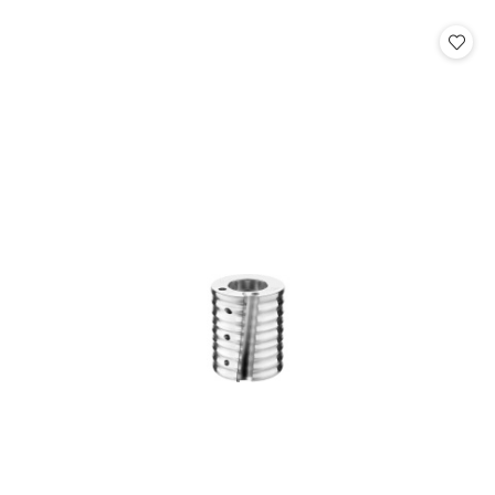
o
statusie: