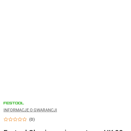
NARZĘDZIA
FESTOOL
DO
INFORMACJE O GWARANCJI
WARSZTATU,
MONTAŻU
(0)
I
PRAC
WYKOŃCZENIOWYCH