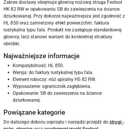
Zakres dostawy obejmuje głowicę nożową struga Festool
HK 82 RW w opakowaniu SB do zawieszenia na ściance
dziurkowanej. Przy doborze najważniejsza jest zgodność z
HL 850 oraz zamierzony efekt powierzchni: faktura
rustykalna typu fala. Produkt nie zastępuje standardowej
głowicy, lecz stanowi wariant do konkretnej struktury
obróbki.
Najważniejsze informacje
Kompatybilność: HL 850.
Wersja: do faktury rustykalnej typu fala.
Element roboczy: nóż spiralny HS 82 RW.
Wyposażenie: ogranicznik zagłębienia.
Opakowanie: SB do zawieszenia na ściance
dziurkowanej.
Powiązane kategorie
Do dalszego doboru osprzętu i narzędzi przejdź do
strugi -
noże, głowice
oraz
asortyment marki Festool
.