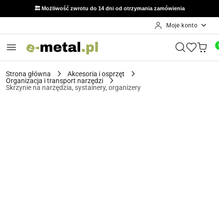
🔙 Możliwość zwrotu do 14 dni od otrzymania zamówienia
Moje konto
Przejdź do treści głównej
Przejdź do wyszukiwarki
Przejdź do moje konto
Przejdź do menu głównego
Przejdź do opisu produktu
Przejdź do stopki
Strona główna
Akcesoria i osprzęt
Organizacja i transport narzędzi
Skrzynie na narzędzia, systainery, organizery