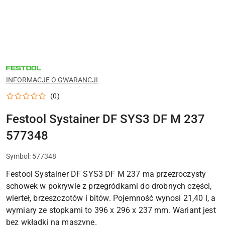
NARZĘDZIA
FESTOOL
DO
INFORMACJE O GWARANCJI
WARSZTATU,
MONTAŻU
(0)
I
PRAC
WYKOŃCZENIOWYCH
Festool Systainer DF SYS3 DF M 237
577348
Symbol:
577348
Festool Systainer DF SYS3 DF M 237 ma przezroczysty
schowek w pokrywie z przegródkami do drobnych części,
wierteł, brzeszczotów i bitów. Pojemność wynosi 21,40 l, a
wymiary ze stopkami to 396 x 296 x 237 mm. Wariant jest
bez wkładki na maszynę.