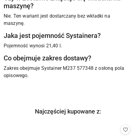
maszynę?
Nie. Ten wariant jest dostarczany bez wkładki na
maszynę.
Jaka jest pojemność Systainera?
Pojemność wynosi 21,40 l.
Co obejmuje zakres dostawy?
Zakres obejmuje Systainer M237 577348 z osłoną pola
opisowego.
Produkty
Najczęściej kupowane z:
Pomiń karuzelę produktów
o
statusie: