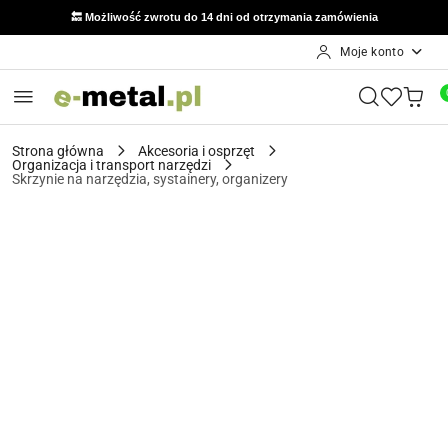
🔙 Możliwość zwrotu do 14 dni od otrzymania zamówienia
Moje konto
Przejdź do treści głównej
Przejdź do wyszukiwarki
Przejdź do moje konto
Przejdź do menu głównego
Przejdź do opisu produktu
Przejdź do stopki
Strona główna
Akcesoria i osprzęt
Organizacja i transport narzędzi
Skrzynie na narzędzia, systainery, organizery