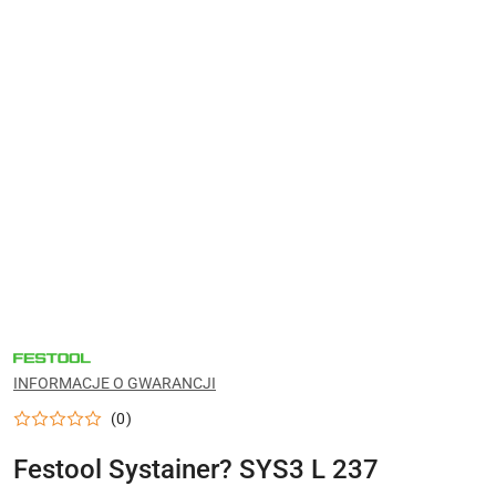
NARZĘDZIA
FESTOOL
DO
INFORMACJE O GWARANCJI
WARSZTATU,
MONTAŻU
(0)
I
PRAC
WYKOŃCZENIOWYCH
Festool Systainer? SYS3 L 237