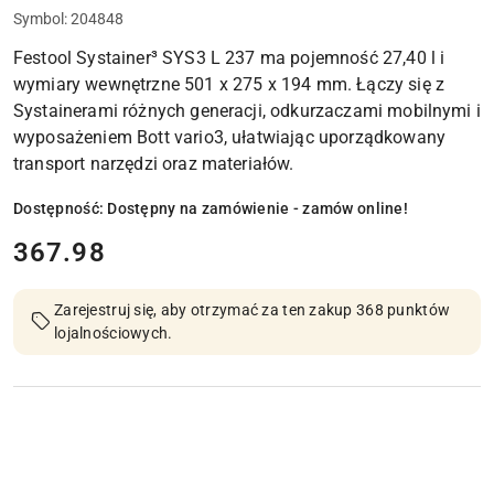
Symbol:
204848
Festool Systainer³ SYS3 L 237 ma pojemność 27,40 l i
wymiary wewnętrzne 501 x 275 x 194 mm. Łączy się z
Systainerami różnych generacji, odkurzaczami mobilnymi i
wyposażeniem Bott vario3, ułatwiając uporządkowany
transport narzędzi oraz materiałów.
Dostępność:
Dostępny na zamówienie - zamów online!
cena:
367.98
Zarejestruj się, aby otrzymać za ten zakup 368 punktów
lojalnościowych.