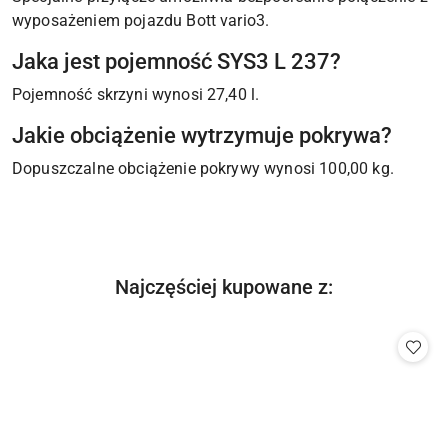
wyposażeniem pojazdu Bott vario3.
Jaka jest pojemność SYS3 L 237?
Pojemność skrzyni wynosi 27,40 l.
Jakie obciążenie wytrzymuje pokrywa?
Dopuszczalne obciążenie pokrywy wynosi 100,00 kg.
Produkty
Najczęściej kupowane z:
Pomiń karuzelę produktów
o
statusie: