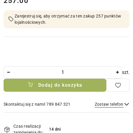
cena:
257.00
Zarejestruj się, aby otrzymać za ten zakup 257 punktów
lojalnościowych.
Ilość
szt.
Dodaj do koszyka
Skontaktuj się z nami! 789 847 321
Zostaw telefon
Dostępność
i
Czas realizacji
14 dni
Wyślij
dostawa
zamówienia do: