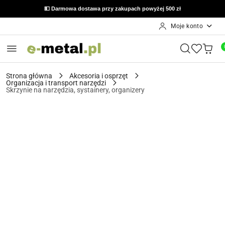
🔙 Możliwość zwrotu do 14 dni od otrzymania zamówienia
💵 Darmowa dostawa przy zakupach powyżej 500 zł
Moje konto
Przejdź do treści głównej
Przejdź do wyszukiwarki
Przejdź do moje konto
Przejdź do menu głównego
Przejdź do opisu produktu
Przejdź do stopki
Strona główna
Akcesoria i osprzęt
Organizacja i transport narzędzi
Skrzynie na narzędzia, systainery, organizery