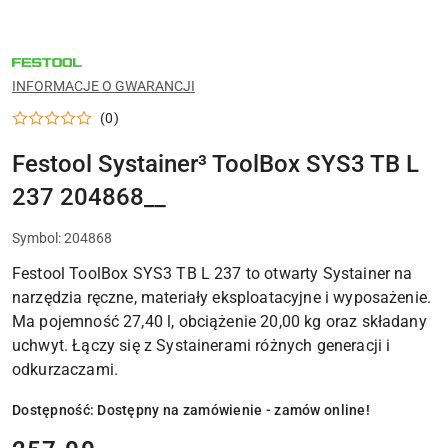
NARZĘDZIA
FESTOOL
DO
INFORMACJE O GWARANCJI
WARSZTATU,
MONTAŻU
(0)
I
PRAC
WYKOŃCZENIOWYCH
Festool Systainer³ ToolBox SYS3 TB L
237 204868__
Symbol:
204868
Festool ToolBox SYS3 TB L 237 to otwarty Systainer na
narzędzia ręczne, materiały eksploatacyjne i wyposażenie.
Ma pojemność 27,40 l, obciążenie 20,00 kg oraz składany
uchwyt. Łączy się z Systainerami różnych generacji i
odkurzaczami.
Dostępność:
Dostępny na zamówienie - zamów online!