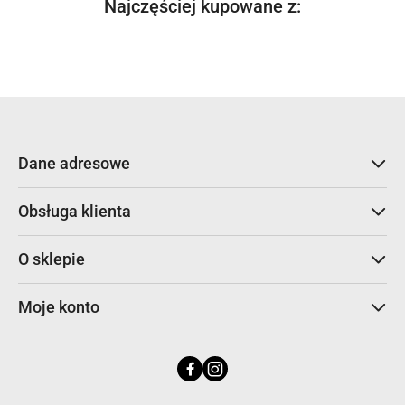
Produkty
Najczęściej kupowane z:
Pomiń karuzelę produktów
o
statusie:
Dane adresowe
Obsługa klienta
O sklepie
Moje konto