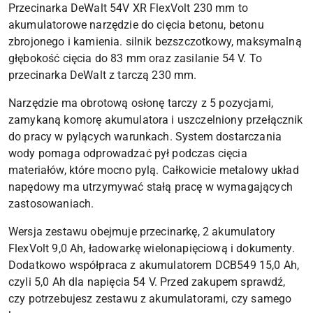
Przecinarka DeWalt 54V XR FlexVolt 230 mm to
akumulatorowe narzędzie do cięcia betonu, betonu
zbrojonego i kamienia. silnik bezszczotkowy, maksymalną
głębokość cięcia do 83 mm oraz zasilanie 54 V. To
przecinarka DeWalt z tarczą 230 mm.
Narzędzie ma obrotową osłonę tarczy z 5 pozycjami,
zamykaną komorę akumulatora i uszczelniony przełącznik
do pracy w pylących warunkach. System dostarczania
wody pomaga odprowadzać pył podczas cięcia
materiałów, które mocno pylą. Całkowicie metalowy układ
napędowy ma utrzymywać stałą pracę w wymagających
zastosowaniach.
Wersja zestawu obejmuje przecinarkę, 2 akumulatory
FlexVolt 9,0 Ah, ładowarkę wielonapięciową i dokumenty.
Dodatkowo współpraca z akumulatorem DCB549 15,0 Ah,
czyli 5,0 Ah dla napięcia 54 V. Przed zakupem sprawdź,
czy potrzebujesz zestawu z akumulatorami, czy samego