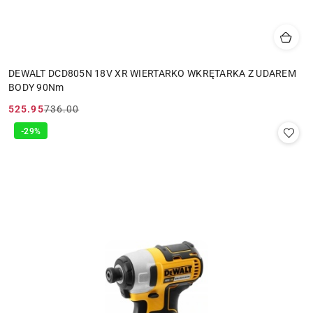
DEWALT DCD805N 18V XR WIERTARKO WKRĘTARKA Z UDAREM
BODY 90Nm
525.95
736.00
Cena
Cena
promocyjna:
przed
-29%
promocją: