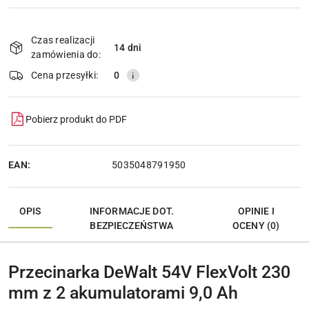
Dostępność
i
Czas realizacji
14 dni
Wyślij
dostawa
zamówienia do:
Cena przesyłki:
0
Pobierz produkt do PDF
EAN:
5035048791950
OPIS
INFORMACJE DOT.
OPINIE I
BEZPIECZEŃSTWA
OCENY (0)
Przecinarka DeWalt 54V FlexVolt 230
mm z 2 akumulatorami 9,0 Ah