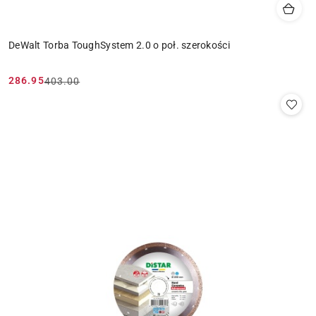
DeWalt Torba ToughSystem 2.0 o poł. szerokości
286.95
403.00
Cena
Cena
promocyjna:
przed
promocją: