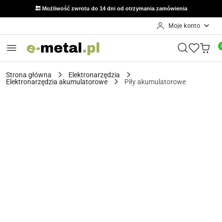
🔙 Możliwość zwrotu do 14 dni od otrzymania zamówienia
Moje konto
Przejdź do treści głównej
Przejdź do wyszukiwarki
Przejdź do moje konto
Przejdź do menu głównego
Przejdź do opisu produktu
Przejdź do stopki
Strona główna
Elektronarzędzia
Elektronarzędzia akumulatorowe
Piły akumulatorowe