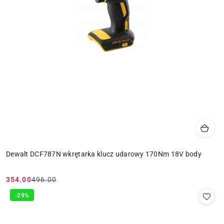
Dewalt DCF787N wkrętarka klucz udarowy 170Nm 18V body
354.00
496.00
Cena
Cena
promocyjna:
przed
-29%
promocją: