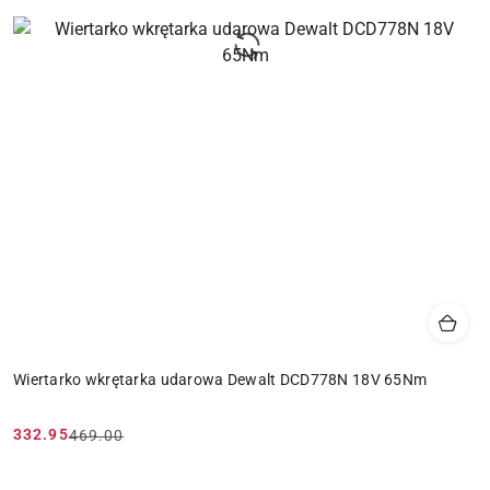
Wiertarko wkrętarka udarowa Dewalt DCD778N 18V 65Nm
332.95
469.00
Cena
Cena
promocyjna:
przed