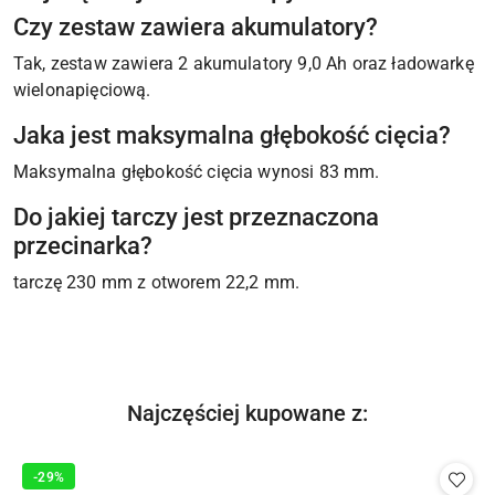
Czy zestaw zawiera akumulatory?
Tak, zestaw zawiera 2 akumulatory 9,0 Ah oraz ładowarkę
wielonapięciową.
Jaka jest maksymalna głębokość cięcia?
Maksymalna głębokość cięcia wynosi 83 mm.
Do jakiej tarczy jest przeznaczona
przecinarka?
tarczę 230 mm z otworem 22,2 mm.
Produkty
Najczęściej kupowane z:
Pomiń karuzelę produktów
o
statusie:
-29%