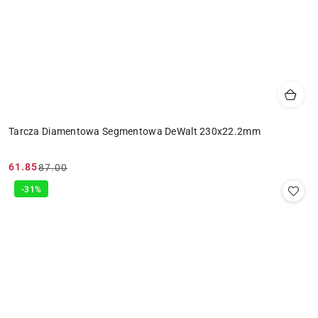
Tarcza Diamentowa Segmentowa DeWalt 230x22.2mm
61.85
87.00
Cena
Cena
promocyjna:
przed
-31%
promocją: