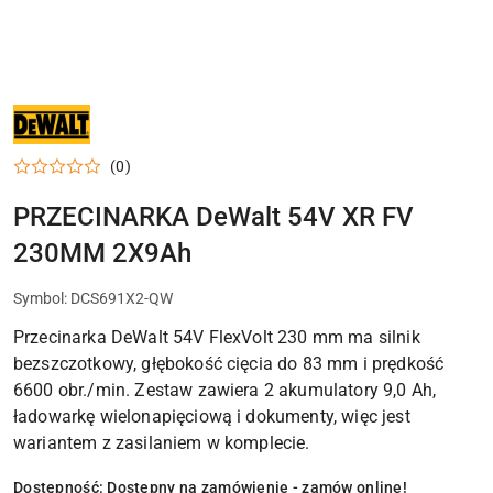
NARZĘDZIA
I
ELEKTRONARZĘDZIA
DEWALT
(0)
DO
WARSZTATU,
DOMU
PRZECINARKA DeWalt 54V XR FV
I
PRAC
230MM 2X9Ah
MONTAŻOWYCH
Symbol:
DCS691X2-QW
Przecinarka DeWalt 54V FlexVolt 230 mm ma silnik
bezszczotkowy, głębokość cięcia do 83 mm i prędkość
6600 obr./min. Zestaw zawiera 2 akumulatory 9,0 Ah,
ładowarkę wielonapięciową i dokumenty, więc jest
wariantem z zasilaniem w komplecie.
Dostępność:
Dostępny na zamówienie - zamów online!