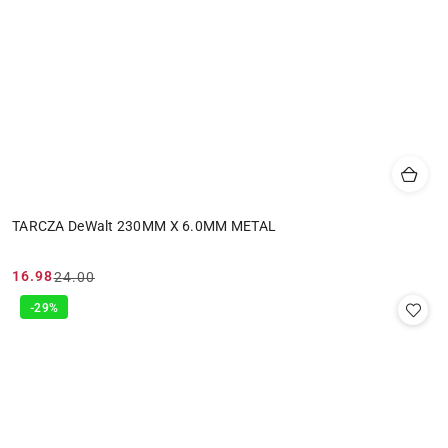
TARCZA DeWalt 230MM X 6.0MM METAL
16.98
24.00
Cena
Cena
promocyjna:
przed
-29%
promocją: