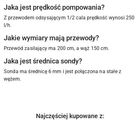
Jaka jest prędkość pompowania?
Z przewodem odsysającym 1/2 cala prędkość wynosi 250
l/h.
Jakie wymiary mają przewody?
Przewód zasilający ma 200 cm, a wąż 150 cm.
Jaka jest średnica sondy?
Sonda ma średnicę 6 mm i jest połączona na stałe z
wężem.
Produkty
Najczęściej kupowane z:
Pomiń karuzelę produktów
o
statusie: