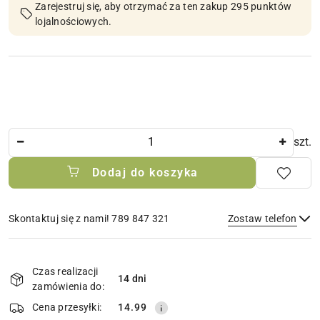
Zarejestruj się, aby otrzymać za ten zakup 295 punktów
lojalnościowych.
Ilość
szt.
Dodaj do koszyka
Skontaktuj się z nami! 789 847 321
Zostaw telefon
Dostępność
i
Czas realizacji
14 dni
Wyślij
dostawa
zamówienia do:
Cena przesyłki:
14.99