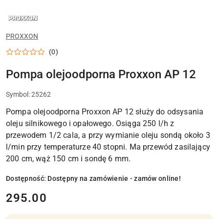
NARZĘDZIA
PROXXON
DO
MODELARSTWA,
PROXXON
SERWISU
I
PRECYZYJNEJ
(0)
OBRÓBKI
DETALI
Pompa olejoodporna Proxxon AP 12
Symbol:
25262
Pompa olejoodporna Proxxon AP 12 służy do odsysania
oleju silnikowego i opałowego. Osiąga 250 l/h z
przewodem 1/2 cala, a przy wymianie oleju sondą około 3
l/min przy temperaturze 40 stopni. Ma przewód zasilający
200 cm, wąż 150 cm i sondę 6 mm.
Dostępność:
Dostępny na zamówienie - zamów online!
cena:
295.00