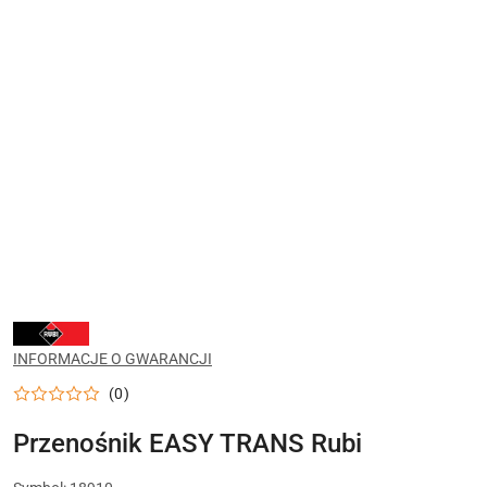
NARZĘDZIA
RUBI
DO
INFORMACJE O GWARANCJI
CIĘCIA,
WIERCENIA
(0)
I
UKŁADANIA
PŁYTEK
Przenośnik EASY TRANS Rubi
CERAMICZNYCH