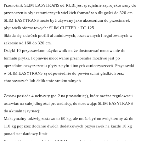
Przenośnik SLIM EASYTRANS od RUBI jest specjalnie zaprojektowany do
przenoszenia płyt ceramicznych wielkich formatów o długości do 320 cm.
SLIM EASYTRANS może być używany jako akcesorium do przecinarek
płyt wielkoformatowych: SLIM CUTTER i TC-125.
Składa się z dwóch profili aluminiowych, rozsuwanych i regulowanych w
zakresie od 160 do 320 cm.
Dzięki 10 przyssawkom użytkownik może dostosować mocowanie do
formatu płytki. Poprawne mocowanie przenośnika możliwe jest po
uprzednim oczyszczeniu płyty z pyłu i innych zanieczyszczeń. Przyssawki
w SLIM EASYTRANS są odpowiednie do powierzchni gładkich oraz
chropowatych lub delikatnie strukturalnych.
Zestaw posiada 4 uchwyty (po 2 na prowadnicę), które można regulować i
ustawiać na całej długości prowadnicy, dostosowując SLIM EASYTRANS
do aktualnej sytuacji.
Maksymalny udźwig zestawu to 60 kg, ale może być on zwiększony aż do
110 kg poprzez dodanie dwóch dodatkowych przyssawek na każde 10 kg
ponad standardowy limit.