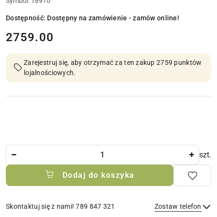
Symbol:
18910
Dostępność:
Dostępny na zamówienie - zamów online!
cena:
2759.00
Zarejestruj się, aby otrzymać za ten zakup 2759 punktów
lojalnościowych.
Ilość
szt.
Dodaj do koszyka
Skontaktuj się z nami! 789 847 321
Zostaw telefon