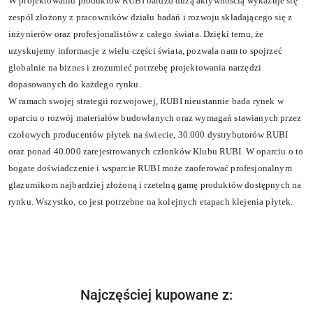
W projektowaniu produktów RUBI bardzo dużą aktywnością wykazuje się
zespół złożony z pracowników działu badań i rozwoju składającego się z
inżynierów oraz profesjonalistów z całego świata. Dzięki temu, że
uzyskujemy informacje z wielu części świata, pozwala nam to spojrzeć
globalnie na biznes i zrozumieć potrzebę projektowania narzędzi
dopasowanych do każdego rynku.
W ramach swojej strategii rozwojowej, RUBI nieustannie bada rynek w
oparciu o rozwój materiałów budowlanych oraz wymagań stawianych przez
czołowych producentów płytek na świecie, 30.000 dystrybutorów RUBI
oraz ponad 40.000 zarejestrowanych członków Klubu RUBI. W oparciu o to
bogate doświadczenie i wsparcie RUBI może zaoferować profesjonalnym
glazurnikom najbardziej złożoną i rzetelną gamę produktów dostępnych na
rynku. Wszystko, co jest potrzebne na kolejnych etapach klejenia płytek.
Produkty
Najczęściej kupowane z:
Pomiń karuzelę produktów
o