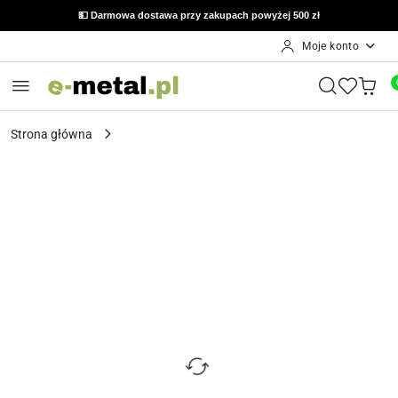
💵 Darmowa dostawa przy zakupach powyżej 500 zł
Moje konto
Przejdź do treści głównej
Przejdź do wyszukiwarki
Przejdź do moje konto
Przejdź do menu głównego
Przejdź do opisu produktu
Przejdź do stopki
Strona główna