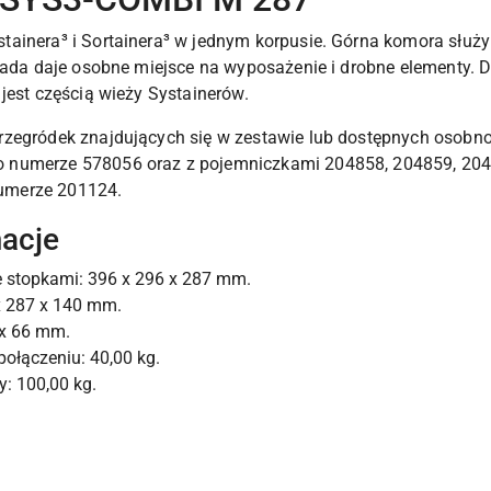
ainera³ i Sortainera³ w jednym korpusie. Górna komora służ
flada daje osobne miejsce na wyposażenie i drobne elementy. 
jest częścią wieży Systainerów.
rzegródek znajdujących się w zestawie lub dostępnych osobn
numerze 578056 oraz z pojemniczkami 204858, 204859, 20486
umerze 201124.
macje
e stopkami: 396 x 296 x 287 mm.
x 287 x 140 mm.
 x 66 mm.
połączeniu: 40,00 kg.
: 100,00 kg.