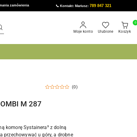
ymania zamówienia
789 847 321
📞 Kontakt: Mariusz:
0
Moje konto
Ulubione
Koszyk
(0)
-COMBI M 287
ą komorę Systainera³ z dolną
na przechowywać u góry, a drobne