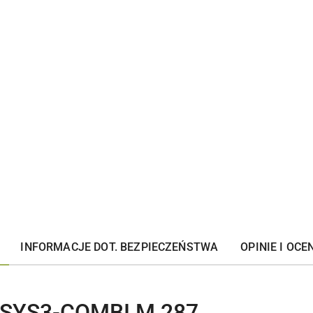
INFORMACJE DOT. BEZPIECZEŃSTWA
OPINIE I OCEN
r³ SYS3-COMBI M 287