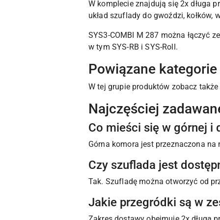
W komplecie znajdują się 2x długa p
układ szuflady do gwoździ, kołków, 
SYS3-COMBI M 287 można łączyć ze 
w tym SYS-RB i SYS-Roll.
Powiązane kategorie
W tej grupie produktów zobacz takż
Najczęściej zadawan
Co mieści się w górnej 
Górna komora jest przeznaczona na n
Czy szuflada jest dostę
Tak. Szufladę można otworzyć od prz
Jakie przegródki są w z
Zakres dostawy obejmuje 2x długą pr