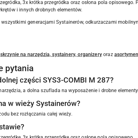
rzegródka, 3x krótka przegródka oraz osłona pola opisowego.
wkrętów i innych drobnych elementów.
wszystkimi generacjami Systainerów, odkurzaczami mobilnym
e
skrzynie na narzędzia, systainery, organizery
oraz
asortymen
e pytania
i dolnej części SYS3-COMBI M 287?
arzędzia, a dolna szuflada na wyposażenie i drobne elementy
pna w wieży Systainerów?
odu bez rozłączania całej wieży.
estawie?
zegródkę, 3x krótką przegródkę oraz osłonę pola opisowego.