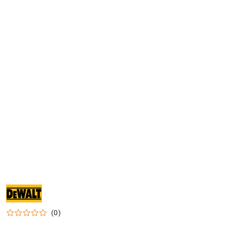
NARZĘDZIA
I
ELEKTRONARZĘDZIA
DEWALT
(0)
DO
WARSZTATU,