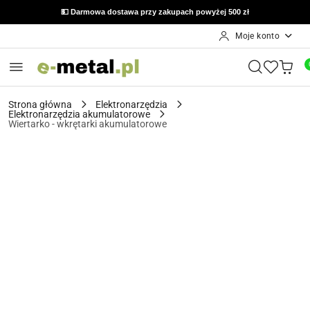
🔙 Możliwość zwrotu do 14 dni od otrzymania zamówienia
💵 Darmowa dostawa przy zakupach powyżej 500 zł
Moje konto
Przejdź do treści głównej
Przejdź do wyszukiwarki
Przejdź do moje konto
Przejdź do menu głównego
Przejdź do opisu produktu
Przejdź do stopki
Strona główna
Elektronarzędzia
Elektronarzędzia akumulatorowe
Wiertarko - wkrętarki akumulatorowe