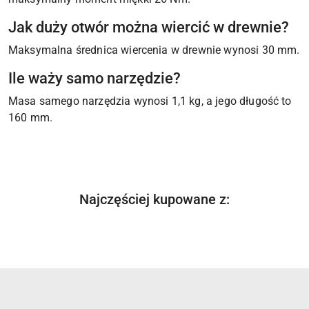
Jak duży otwór można wiercić w drewnie?
Maksymalna średnica wiercenia w drewnie wynosi 30 mm.
Ile waży samo narzędzie?
Masa samego narzędzia wynosi 1,1 kg, a jego długość to
160 mm.
Produkty
Najczęściej kupowane z:
Pomiń karuzelę produktów
o
statusie: