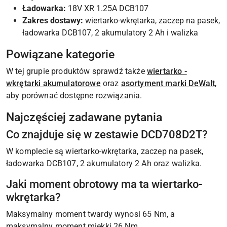
Ładowarka:
18V XR 1.25A DCB107
Zakres dostawy:
wiertarko-wkrętarka, zaczep na pasek,
ładowarka DCB107, 2 akumulatory 2 Ah i walizka
Powiązane kategorie
W tej grupie produktów sprawdź także
wiertarko -
wkrętarki akumulatorowe
oraz
asortyment marki DeWalt
,
aby porównać dostępne rozwiązania.
Najczęściej zadawane pytania
Co znajduje się w zestawie DCD708D2T?
W komplecie są wiertarko-wkrętarka, zaczep na pasek,
ładowarka DCB107, 2 akumulatory 2 Ah oraz walizka.
Jaki moment obrotowy ma ta wiertarko-
wkrętarka?
Maksymalny moment twardy wynosi 65 Nm, a
maksymalny moment miękki 26 Nm.