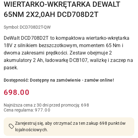
DOMU
WIERTARKO-WKRĘTARKA DEWALT
I
PRAC
65NM 2X2,0AH DCD708D2T
MONTAŻOWYCH
Symbol:
DCD708D2T-QW
DeWalt DCD708D2T to kompaktowa wiertarko-wkrętarka
18V z silnikiem bezszczotkowym, momentem 65 Nm i
dwoma zakresami prędkości. Zestaw obejmuje 2
akumulatory 2 Ah, ładowarkę DCB107, walizkę i zaczep na
pasek.
Dostępność:
Dostępny na zamówienie - zamów online!
Cena:
698.00
Najniższa cena z 30 dni przed promocją:
698
Cena regularna:
977.00
Zarejestruj się, aby otrzymać za ten zakup 698 punktów
lojalnościowych.