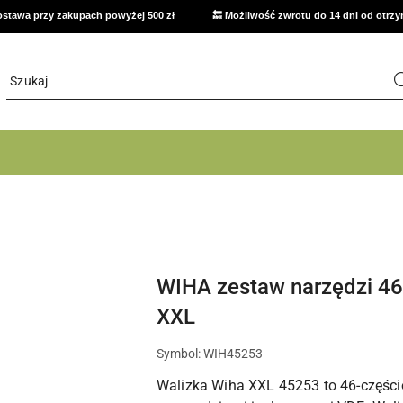
stawa przy zakupach powyżej 500 zł
🔙 Możliwość zwrotu do 14 dni od otrz
WIHA zestaw narzędzi 46
XXL
Symbol:
WIH45253
Walizka Wiha XXL 45253 to 46-częścio