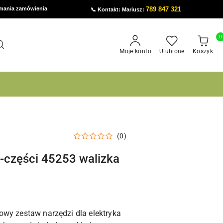
ymania zamówienia
789 847 321
📞 Kontakt: Mariusz:
0
Moje konto
Ulubione
Koszyk
(0)
-części 45253 walizka
wy zestaw narzędzi dla elektryka