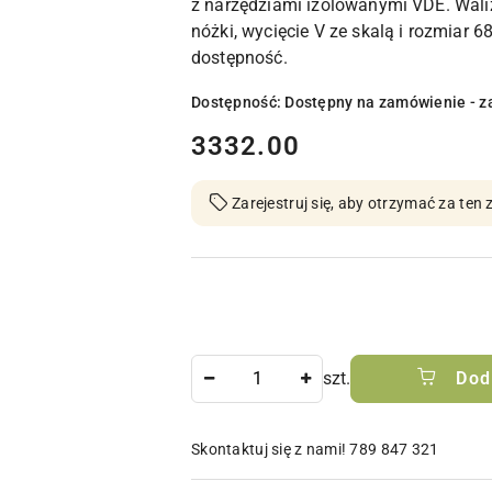
z narzędziami izolowanymi VDE. Wali
nóżki, wycięcie V ze skalą i rozmiar 6
dostępność.
Dostępność:
Dostępny na zamówienie - z
cena:
3332.00
Zarejestruj się, aby otrzymać za te
Ilość
szt.
Dod
Skontaktuj się z nami! 789 847 321