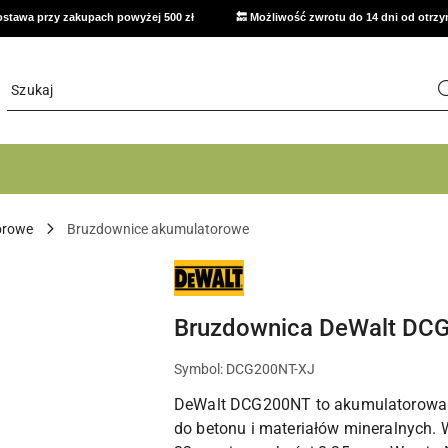
stawa przy zakupach powyżej 500 zł
🔙 Możliwość zwrotu do 14 dni od otrz
orowe
Bruzdownice akumulatorowe
NARZĘDZIA
I
ELEKTRONARZĘDZIA
DEWALT
Bruzdownica DeWalt DCG
DO
WARSZTATU,
DOMU
I
Symbol:
DCG200NT-XJ
PRAC
MONTAŻOWYCH
DeWalt DCG200NT to akumulatorowa
do betonu i materiałów mineralnych. 