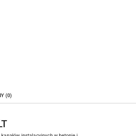
Y (0)
LT
anałów instalacyjnych w betonie i