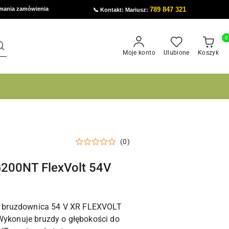
ymania zamówienia
789 847 321
📞 Kontakt: Mariusz:
0
Moje konto
Ulubione
Koszyk
(0)
200NT FlexVolt 54V
 bruzdownica 54 V XR FLEXVOLT
Wykonuje bruzdy o głębokości do