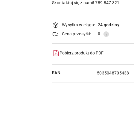
Skontaktuj się z nami! 789 847 321
Dostępność
i
Wysyłka w ciągu:
24 godziny
dostawa
Cena przesyłki:
0
Pobierz produkt do PDF
EAN:
5035048705438