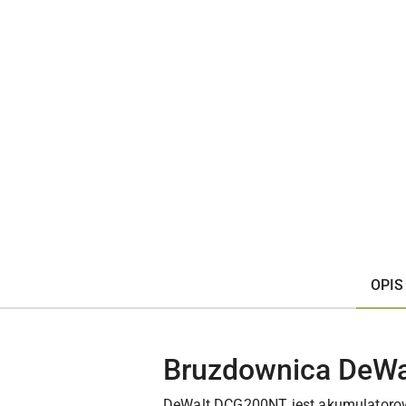
OPIS
Bruzdownica DeW
DeWalt DCG200NT jest akumulatorow