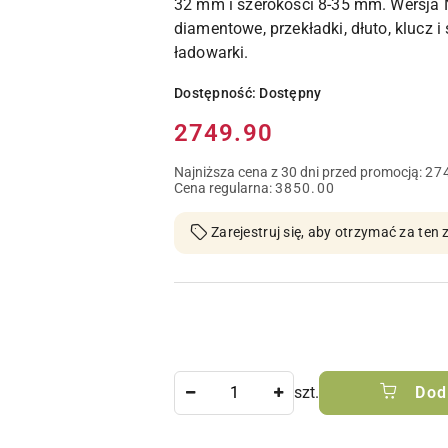
32 mm i szerokości 8-35 mm. Wersja 
diamentowe, przekładki, dłuto, klucz 
ładowarki.
Dostępność:
Dostępny
Cena:
2749.90
Najniższa cena z 30 dni przed promocją:
27
Cena regularna:
3850.00
Zarejestruj się, aby otrzymać za te
Ilość
szt.
Dod