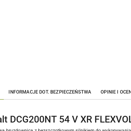
INFORMACJE DOT. BEZPIECZEŃSTWA
OPINIE I OCEN
alt DCG200NT 54 V XR FLEXVO
ą bruzdownicą z bezszczotkowym silnikiem do wykonywania k