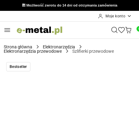
🔙 Możliwość zwrotu do 14 dni od otrzymania zamówienia
Moje konto
Przejdź do treści głównej
Przejdź do wyszukiwarki
Przejdź do moje konto
Przejdź do menu głównego
Przejdź do opisu produktu
Przejdź do stopki
Strona główna
Elektronarzędzia
Elektronarzędzia przewodowe
Szlifierki przewodowe
Bestseller