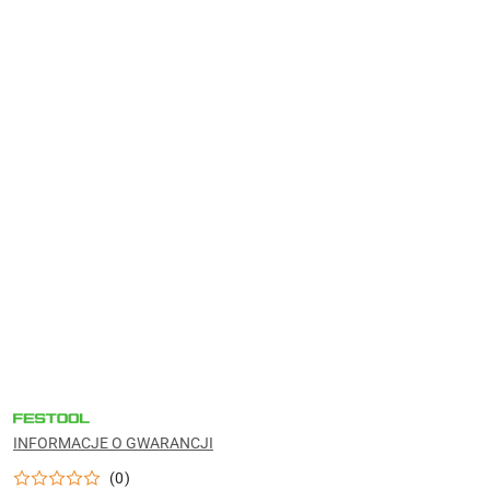
NARZĘDZIA
FESTOOL
DO
INFORMACJE O GWARANCJI
WARSZTATU,
MONTAŻU
(0)
I