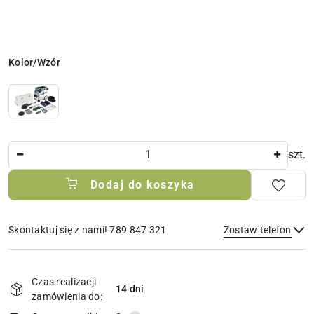
Wariant
Kolor/Wzór
Ilość
szt.
Dodaj do koszyka
Skontaktuj się z nami! 789 847 321
Zostaw telefon
Dostępność
i
Czas realizacji
14 dni
Wyślij
dostawa
zamówienia do: