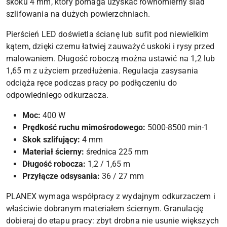
skoku 4 mm, który pomaga uzyskać równomierny ślad
szlifowania na dużych powierzchniach.
Pierścień LED doświetla ścianę lub sufit pod niewielkim
kątem, dzięki czemu łatwiej zauważyć uskoki i rysy przed
malowaniem. Długość roboczą można ustawić na 1,2 lub
1,65 m z użyciem przedłużenia. Regulacja zasysania
odciąża ręce podczas pracy po podłączeniu do
odpowiedniego odkurzacza.
Moc:
400 W
Prędkość ruchu mimośrodowego:
5000-8500 min-1
Skok szlifujący:
4 mm
Materiał ścierny:
średnica 225 mm
Długość robocza:
1,2 / 1,65 m
Przyłącze odsysania:
36 / 27 mm
PLANEX wymaga współpracy z wydajnym odkurzaczem i
właściwie dobranym materiałem ściernym. Granulację
dobieraj do etapu pracy: zbyt drobna nie usunie większych