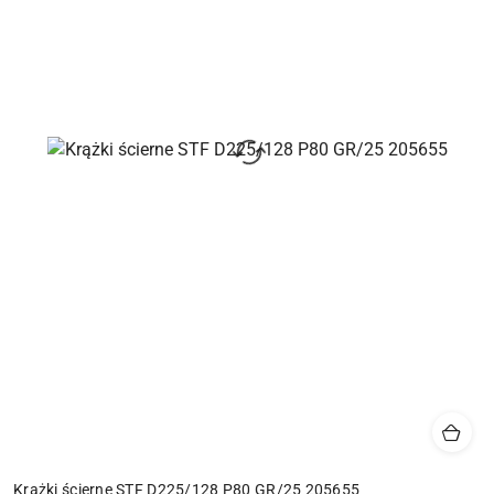
Krążki ścierne STF D225/128 P80 GR/25 205655