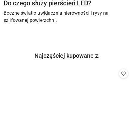
Do czego służy pierścień LED?
Boczne światło uwidacznia nierówności i rysy na
szlifowanej powierzchni.
Produkty
Najczęściej kupowane z:
Pomiń karuzelę produktów
o
statusie: