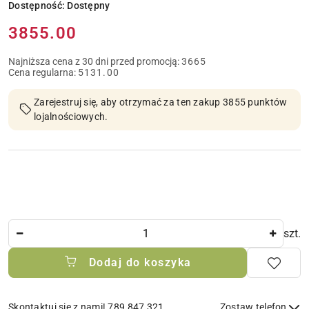
Dostępność:
Dostępny
Cena:
3855.00
Najniższa cena z 30 dni przed promocją:
3665
Cena regularna:
5131.00
Zarejestruj się, aby otrzymać za ten zakup 3855 punktów
lojalnościowych.
Ilość
szt.
Dodaj do koszyka
Skontaktuj się z nami! 789 847 321
Zostaw telefon