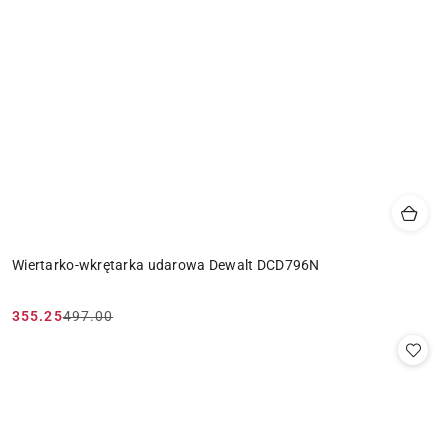
Wiertarko-wkrętarka udarowa Dewalt DCD796N
355.25
497.00
Cena
Cena
promocyjna:
przed
promocją: