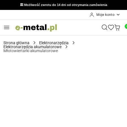
🔙 Możliwość zwrotu do 14 dni od otrzymania zamówienia
Moje konto
Przejdź do treści głównej
Przejdź do wyszukiwarki
Przejdź do moje konto
Przejdź do menu głównego
Przejdź do opisu produktu
Przejdź do stopki
Strona główna
Elektronarzędzia
Elektronarzędzia akumulatorowe
Młotowiertarki akumulatorowe