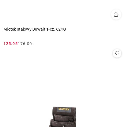
Młotek stalowy DeWalt 1-cz. 624G
125.95
176.00
Cena
Cena
promocyjna:
przed
promocją: