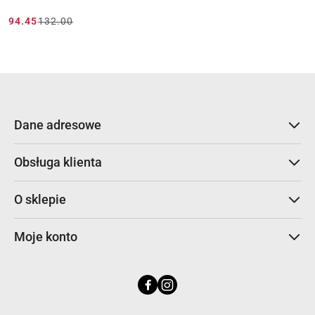
94.45
132.00
Cena
Cena
promocyjna:
przed
promocją:
Dane adresowe
Obsługa klienta
O sklepie
Moje konto