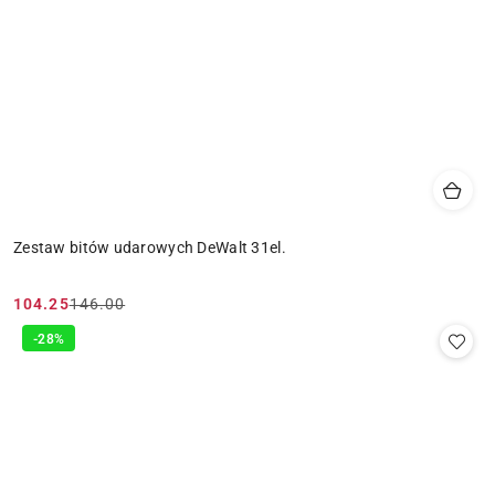
Zestaw bitów udarowych DeWalt 31el.
104.25
146.00
Cena
Cena
promocyjna:
przed
-28%
promocją: