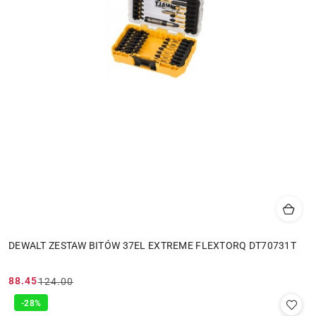
DEWALT ZESTAW BITÓW 37EL EXTREME FLEXTORQ DT70731T
88.45
124.00
Cena
Cena
promocyjna:
przed
-28%