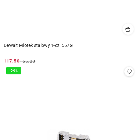
DeWalt Młotek stalowy 1-cz. 567G
117.50
165.00
Cena
Cena
promocyjna:
przed
-29%
promocją: