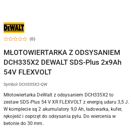
NARZĘDZIA
I
ELEKTRONARZĘDZIA
DEWALT
(0)
DO
WARSZTATU,
DOMU
MŁOTOWIERTARKA Z ODSYSANIEM
I
PRAC
DCH335X2 DEWALT SDS-Plus 2x9Ah
MONTAŻOWYCH
54V FLEXVOLT
Symbol:
DCH335X2-QW
Młotowiertarka DeWalt z odsysaniem DCH335X2 to
zestaw SDS-Plus 54 V XR FLEXVOLT z energią udaru 3,5 J.
W komplecie są 2 akumulatory 9,0 Ah, ładowarka, kufer,
rękojeść i osprzęt do odsysania pyłu. Do wiercenia w
betonie do 30 mm.