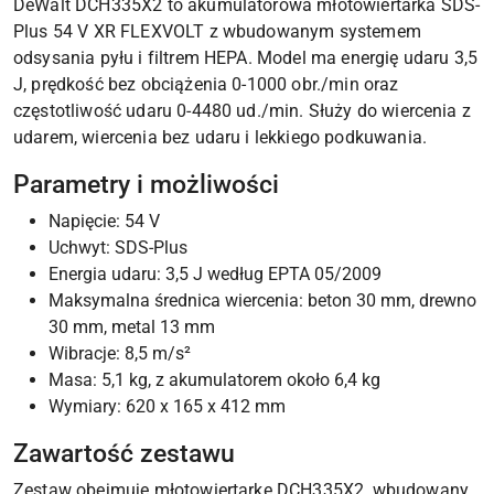
DeWalt DCH335X2 to akumulatorowa młotowiertarka SDS-
Plus 54 V XR FLEXVOLT z wbudowanym systemem
odsysania pyłu i filtrem HEPA. Model ma energię udaru 3,5
J, prędkość bez obciążenia 0-1000 obr./min oraz
częstotliwość udaru 0-4480 ud./min. Służy do wiercenia z
udarem, wiercenia bez udaru i lekkiego podkuwania.
Parametry i możliwości
Napięcie: 54 V
Uchwyt: SDS-Plus
Energia udaru: 3,5 J według EPTA 05/2009
Maksymalna średnica wiercenia: beton 30 mm, drewno
30 mm, metal 13 mm
Wibracje: 8,5 m/s²
Masa: 5,1 kg, z akumulatorem około 6,4 kg
Wymiary: 620 x 165 x 412 mm
Zawartość zestawu
Zestaw obejmuje młotowiertarkę DCH335X2, wbudowany