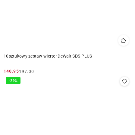
10sztukowy zestaw wierteł DeWalt SDS-PLUS
140.95
197.00
Cena
Cena
promocyjna:
przed
-29%
promocją: