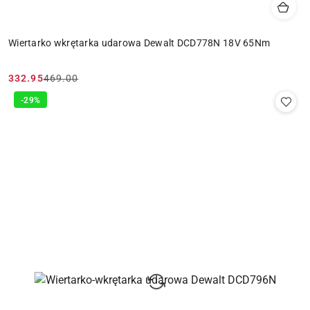
Wiertarko wkrętarka udarowa Dewalt DCD778N 18V 65Nm
332.95
469.00
Cena
Cena
promocyjna:
przed
-29%
promocją: