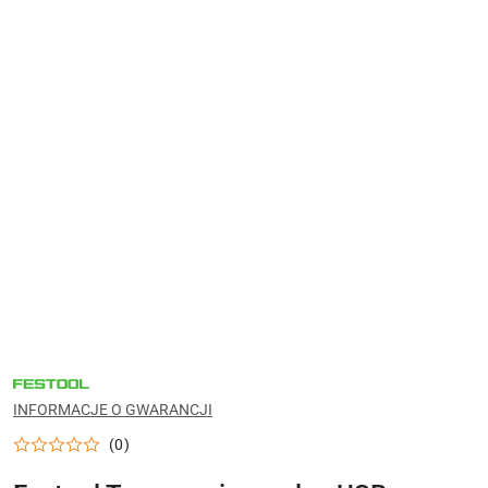
NARZĘDZIA
FESTOOL
DO
INFORMACJE O GWARANCJI
WARSZTATU,
MONTAŻU
(0)
I
PRAC
WYKOŃCZENIOWYCH