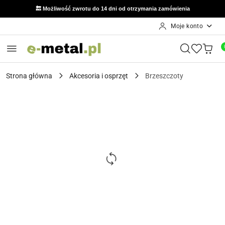
🔙 Możliwość zwrotu do 14 dni od otrzymania zamówienia
Moje konto
Przejdź do treści głównej
Przejdź do wyszukiwarki
Przejdź do moje konto
Przejdź do menu głównego
Przejdź do opisu produktu
Przejdź do stopki
Strona główna
Akcesoria i osprzęt
Brzeszczoty