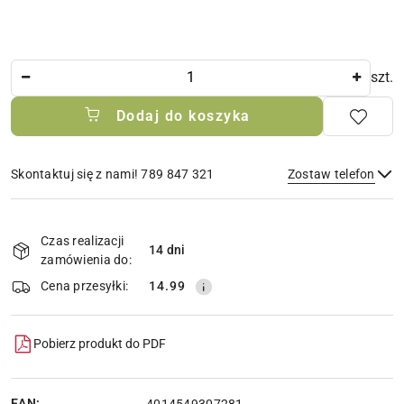
Ilość
szt.
Dodaj do koszyka
Skontaktuj się z nami! 789 847 321
Zostaw telefon
Dostępność
i
Czas realizacji
14 dni
Wyślij
dostawa
zamówienia do:
Cena przesyłki:
14.99
Pobierz produkt do PDF
EAN:
4014549307281