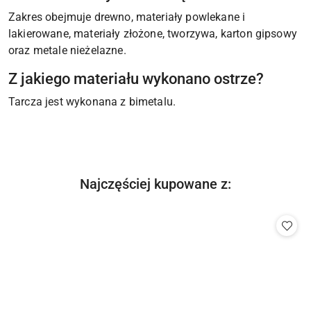
Zakres obejmuje drewno, materiały powlekane i
lakierowane, materiały złożone, tworzywa, karton gipsowy
oraz metale nieżelazne.
Z jakiego materiału wykonano ostrze?
Tarcza jest wykonana z bimetalu.
Produkty
Najczęściej kupowane z:
Pomiń karuzelę produktów
o
statusie: