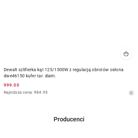
Dewalt szlifierka kąt 125/1500W z regulacją obrotów osłona
dwe46150 kufer tar. diam.
999.00
Cena
Najniższa
Najniższa cena:
984.95
promocyjna:
cena
z
30
dni
Producenci
przed
Pomiń karuzelę producentów
obniżką