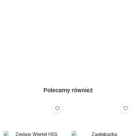
Hervisa
GeoFennel
Novus
Megatec
Polecamy również