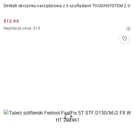
DeWalt skrzynka narzędziowa z 3 szufladami TOUGHSYSTEM 2.0
512.95
Cena
Najniższa
Najniższa cena:
512
promocyjna:
cena
z
30
dni
przed
obniżką