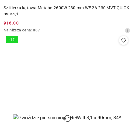
Szlifierka kątowa Metabo 2600W 230 mm WE 26-230 MVT QUICK
osprzęt
916.00
Cena
Najniższa
Najniższa cena:
867
promocyjna:
cena
-1%
z
30
dni
przed
obniżką