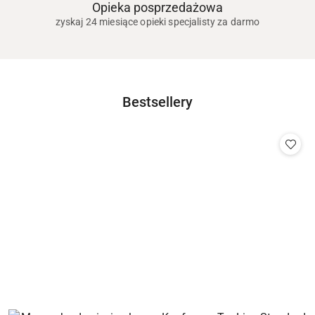
Opieka posprzedażowa
zyskaj 24 miesiące opieki specjalisty za darmo
Produkty
Bestsellery
Pomiń karuzelę produktów
o
statusie: