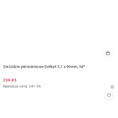
Gwoździe pierścieniowe DeWalt 3,1 x 90mm, 34º
239.85
Cena
Najniższa
Najniższa cena:
241.95
promocyjna:
cena
z
30
dni
przed
obniżką