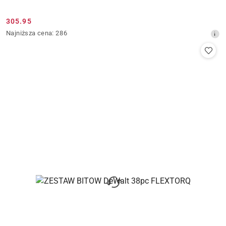
305.95
Cena
Najniższa
Najniższa cena:
286
promocyjna:
cena
z
30
dni
przed
obniżką