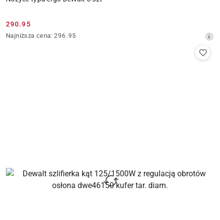
290.95
Cena
Najniższa
Najniższa cena:
296.95
promocyjna:
cena
z
30
dni
przed
obniżką