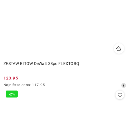
ZESTAW BITOW DeWalt 38pc FLEXTORQ
123.95
Cena
Najniższa
Najniższa cena:
117.95
promocyjna:
cena
-2%
z
30
dni
przed
obniżką