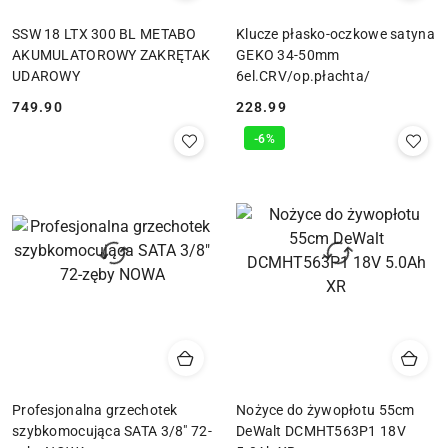
SSW 18 LTX 300 BL METABO
Klucze płasko-oczkowe satyna
AKUMULATOROWY ZAKRĘTAK
GEKO 34-50mm
UDAROWY
6el.CRV/op.płachta/
749.90
228.99
Cena:
Cena:
-6%
Profesjonalna grzechotek
Nożyce do żywopłotu 55cm
szybkomocująca SATA 3/8" 72-
DeWalt DCMHT563P1 18V