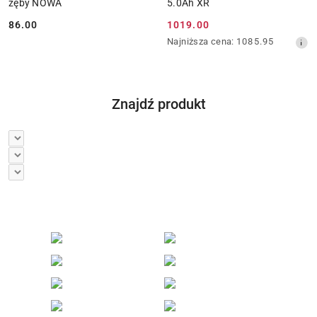
zęby NOWA
5.0Ah XR
86.00
1019.00
Cena:
Cena
Najniższa
Najniższa cena:
1085.95
promocyjna:
cena
z
30
dni
Znajdź produkt
przed
obniżką