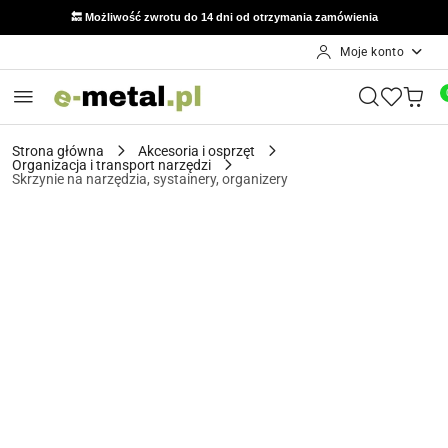
🔙 Możliwość zwrotu do 14 dni od otrzymania zamówienia
Moje konto
Przejdź do treści głównej
Przejdź do wyszukiwarki
Przejdź do moje konto
Przejdź do menu głównego
Przejdź do opisu produktu
Przejdź do stopki
Strona główna
Akcesoria i osprzęt
Organizacja i transport narzędzi
Skrzynie na narzędzia, systainery, organizery