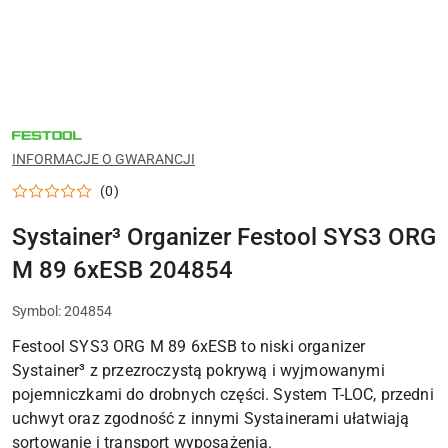
NARZĘDZIA
FESTOOL
DO
INFORMACJE O GWARANCJI
WARSZTATU,
MONTAŻU
(0)
I
PRAC
WYKOŃCZENIOWYCH
Systainer³ Organizer Festool SYS3 ORG
M 89 6xESB 204854
Symbol:
204854
Festool SYS3 ORG M 89 6xESB to niski organizer
Systainer³ z przezroczystą pokrywą i wyjmowanymi
pojemniczkami do drobnych części. System T-LOC, przedni
uchwyt oraz zgodność z innymi Systainerami ułatwiają
sortowanie i transport wyposażenia.