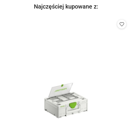
Produkty
Najczęściej kupowane z:
Pomiń karuzelę produktów
o
statusie: