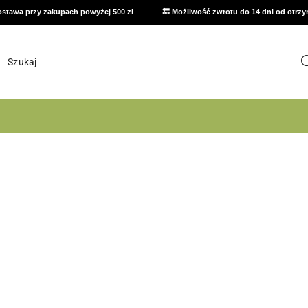
stawa przy zakupach powyżej 500 zł
🔙 Możliwość zwrotu do 14 dni od otrz
ę promocyjną
lt w prezencie!
JCB
Metabo - moc kt
lt w prezencie!
JCB
Metabo - moc kt