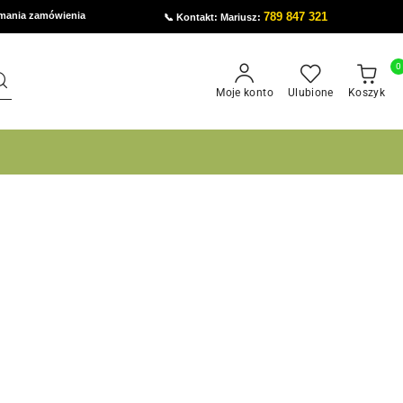
ymania zamówienia
789 847 321
📞 Kontakt: Mariusz:
0
Moje konto
Ulubione
Koszyk
órej potrzebujesz
Program lojalnościowy
órej potrzebujesz
Program lojalnościowy